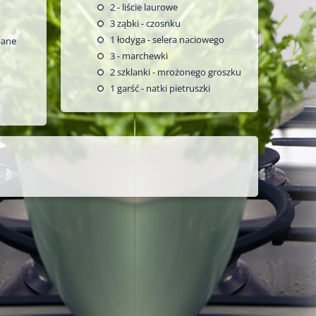
2
- liście laurowe
3
ząbki - czosnku
1
łodyga - selera naciowego
pane
3
- marchewki
2
szklanki - mrożonego groszku
1
garść - natki pietruszki