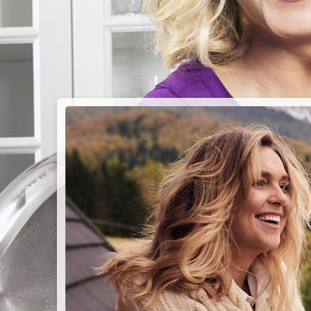
PIEC
CHMU
Przepisy n