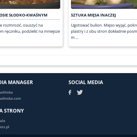
SOSIE SŁODKO-KWAŚNYM
SZTUKA MIĘSA INACZEJ
ne rozmrozić, osuszyć na
Ugotować bulion. Mięso wyjąć, pokr
 ręczniku, podzielić na mniejsze
plastry i z obu stron dokładnie po
m ...
DIA MANAGER
SOCIAL MEDIA
wolińska
olinska.com
A STRONY
ala
ss.pl