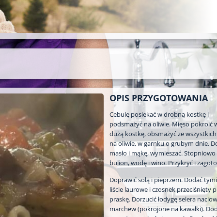
OPIS PRZYGOTOWANIA
Cebulę posiekać w drobną kostkę i
podsmażyć na oliwie. Mięso pokroić 
dużą kostkę, obsmażyć ze wszystkich 
na oliwie, w garnku o grubym dnie. 
masło i mąkę, wymieszać. Stopniowo
bulion, wodę i wino. Przykryć i zagot
Doprawić solą i pieprzem. Dodać tym
liście laurowe i czosnek przeciśnięty 
praskę. Dorzucić łodygę selera naciow
marchew (pokrojone na kawałki). Do