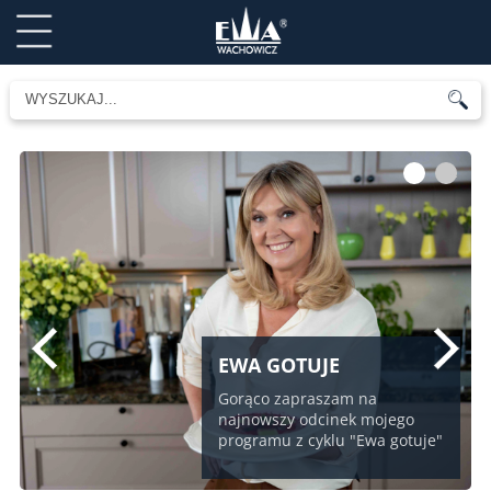
1
2
EWA GOTUJE
Gorąco zapraszam na
najnowszy odcinek mojego
programu z cyklu "Ewa gotuje"