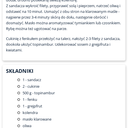
dodać drobno posiekaną świeżą kolendrę.
Z sandacza wykroić filety, przyprawić solą i pieprzem, natrzeć oliwą i
odstawić na 10 minut. Usmażyć z obu stron na klarowanym maśle -
najpierw przez 3-4 minuty skórą do dołu, następnie obrócić i
dosmażyć. Masło można aromatyzować tymiankiem lub czosnkiem.
Rybę można też ugotować na parze.
Cukinię z fenkułem przełożyć na talerz, nałożyć 2-3 filety z sandacza,
dookoła ułożyć topinambur. Udekorować sosem z grejpfruta i
kwiatami.
SKŁADNIKI
1
- sandacz
2
- cukinie
500
g - topinambur
1
- fenku
1
- grejpfrut
kolendra
masło klarowane
oliwa