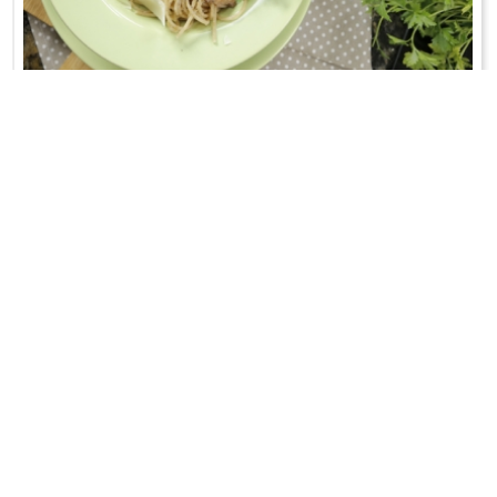
SPAGHETTI Z SOSEM CEBULOWYM
Sos do makaronu z... cebuli? Ależ oczywiście;-)
WRÓĆ DO LISTY PRZEPISÓW
KONTAKT
PR & MEDIA MANAGER
Promiss Ewa Wachowicz
Ada Ginał-Zwolińska
30-320 Kraków
ada@ginalzwolinska.com
ul. ks. S. Pawlickiego 2/U17
REDAKCJA STRONY
tel. +48 12 266 79 48
Dariusz Wojtala
fax +48 12 269 47 82
darek@promiss.pl
biuro@promiss.pl
SERWIS TECHNICZNY
SOCIAL MEDIA
TreDo Trendy Domains