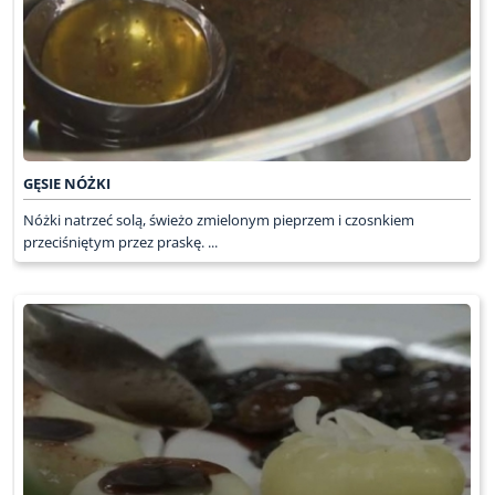
GĘSIE NÓŻKI
Nóżki natrzeć solą, świeżo zmielonym pieprzem i czosnkiem
przeciśniętym przez praskę. ...