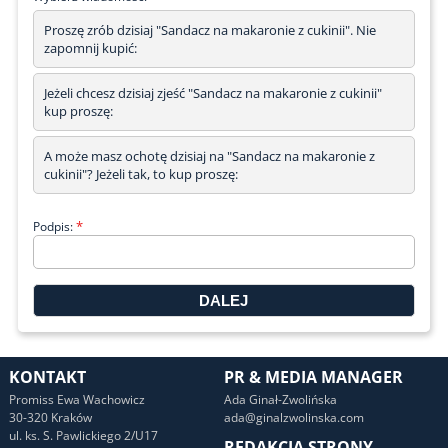
Proszę zrób dzisiaj "Sandacz na makaronie z cukinii". Nie
zapomnij kupić:
Jeżeli chcesz dzisiaj zjeść "Sandacz na makaronie z cukinii"
kup proszę:
A może masz ochotę dzisiaj na "Sandacz na makaronie z
cukinii"? Jeżeli tak, to kup proszę:
*
Podpis:
KONTAKT
PR & MEDIA MANAGER
Promiss Ewa Wachowicz
Ada Ginał-Zwolińska
30-320 Kraków
ada@ginalzwolinska.com
ul. ks. S. Pawlickiego 2/U17
REDAKCJA STRONY