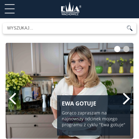
1
2
EWA GOTUJE
Gorąco zapraszam na
najnowszy odcinek mojego
programu z cyklu "Ewa gotuje"