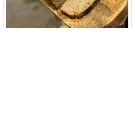
CHLEB Z CZARNUSZKĄ NA ZAKWASIE
Do pieczenia domowego chleba należy zabrać się 4, a nawet 5 dni
wcześniej, bowiem tyle czasu zajmuje zrobienie zakwasu żytniego.
WRÓĆ DO LISTY PRZEPISÓW
KONTAKT
PR & MEDIA MANAGER
Promiss Ewa Wachowicz
Ada Ginał-Zwolińska
30-320 Kraków
ada@ginalzwolinska.com
ul. ks. S. Pawlickiego 2/U17
REDAKCJA STRONY
tel. +48 12 266 79 48
Dariusz Wojtala
fax +48 12 269 47 82
darek@promiss.pl
biuro@promiss.pl
SERWIS TECHNICZNY