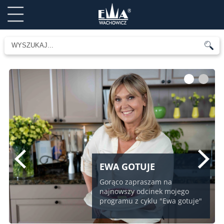
1
2
EWA GOTUJE
Gorąco zapraszam na
najnowszy odcinek mojego
programu z cyklu "Ewa gotuje"