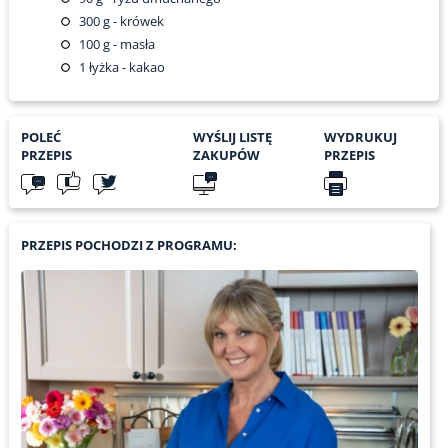
300
g - krówek
100
g - masła
1
łyżka - kakao
POLEĆ
WYŚLIJ LISTĘ
WYDRUKUJ
PRZEPIS
ZAKUPÓW
PRZEPIS
PRZEPIS POCHODZI Z PROGRAMU: