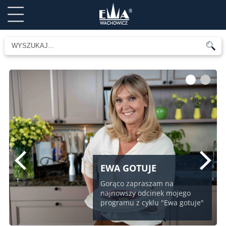
1
2
EWA GOTUJE
Gorąco zapraszam na
najnowszy odcinek mojego
programu z cyklu "Ewa gotuje"