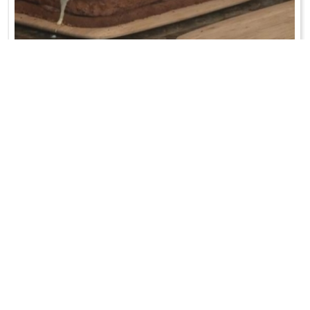
SNIKERS
Przygotować biszkopt. Białka ubić z cukrem, dodać żółtka,
wymieszać. Mąkę ostrożnie p ...
WRÓĆ DO LISTY PRZEPISÓW
KONTAKT
PR & MEDIA MANAGER
Promiss Ewa Wachowicz
Ada Ginał-Zwolińska
30-320 Kraków
ada@ginalzwolinska.com
ul. ks. S. Pawlickiego 2/U17
REDAKCJA STRONY
tel. +48 12 266 79 48
Dariusz Wojtala
fax +48 12 269 47 82
darek@promiss.pl
biuro@promiss.pl
SERWIS TECHNICZNY
SOCIAL MEDIA
TreDo Trendy Domains