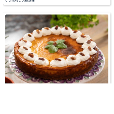
Crumble z płatkami!
SERNIK DYNIOWY
Mocno waniliowy;-)