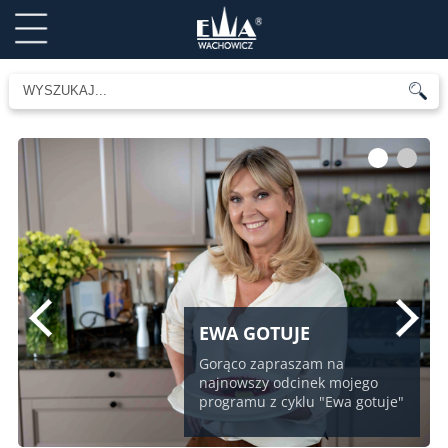
1
2
EWA GOTUJE
Gorąco zapraszam na
najnowszy odcinek mojego
programu z cyklu "Ewa gotuje"