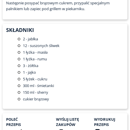
Następnie posypać brązowym cukrem, przypalić specjalnym
palnikiem lub zapiec pod grillem w piekarniku.
SKŁADNIKI
2
- jabłka
12
- suszonych śliwek
1
łyżka - masła
1
łyżka - rumu
3
- żółtka
1
- jajko
5
łyżek - cukru
300
ml - śmietanki
150
ml - sherry
cukier brązowy
POLEĆ
WYŚLIJ LISTĘ
WYDRUKUJ
PRZEPIS
ZAKUPÓW
PRZEPIS