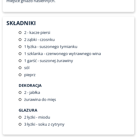
miejsce gniazd nasiennych.
SKŁADNIKI
2
- kacze piersi
2
ząbki - czosnku
1
łyżka - suszonego tymianku
1
szklanka - czerwonego wytrawnego wina
1
garść - suszonej żurawiny
sól
pieprz
DEKORACJA
2
- jabłka
żurawina do mięs
GLAZURA
2
łyżki - miodu
3
łyżki - soku z cytryny