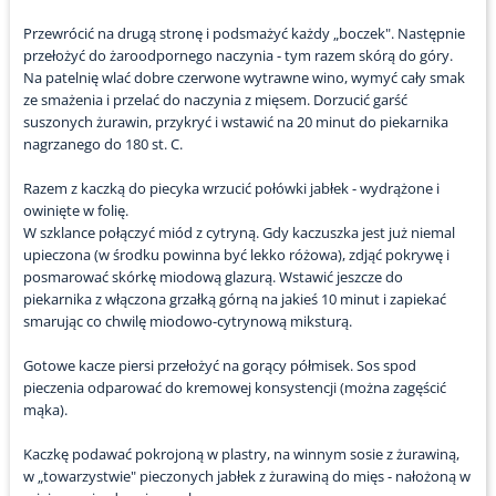
Przewrócić na drugą stronę i podsmażyć każdy „boczek". Następnie
przełożyć do żaroodpornego naczynia - tym razem skórą do góry.
Na patelnię wlać dobre czerwone wytrawne wino, wymyć cały smak
ze smażenia i przelać do naczynia z mięsem. Dorzucić garść
suszonych żurawin, przykryć i wstawić na 20 minut do piekarnika
nagrzanego do 180 st. C.
Razem z kaczką do piecyka wrzucić połówki jabłek - wydrążone i
owinięte w folię.
W szklance połączyć miód z cytryną. Gdy kaczuszka jest już niemal
upieczona (w środku powinna być lekko różowa), zdjąć pokrywę i
posmarować skórkę miodową glazurą. Wstawić jeszcze do
piekarnika z włączona grzałką górną na jakieś 10 minut i zapiekać
smarując co chwilę miodowo-cytrynową miksturą.
Gotowe kacze piersi przełożyć na gorący półmisek. Sos spod
pieczenia odparować do kremowej konsystencji (można zagęścić
mąka).
Kaczkę podawać pokrojoną w plastry, na winnym sosie z żurawiną,
w „towarzystwie" pieczonych jabłek z żurawiną do mięs - nałożoną w