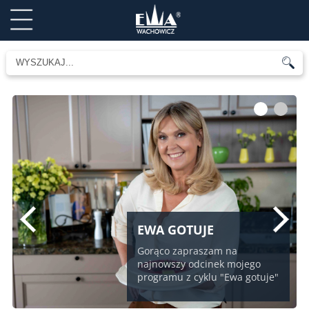
1
2
EWA GOTUJE
Gorąco zapraszam na
najnowszy odcinek mojego
programu z cyklu "Ewa gotuje"