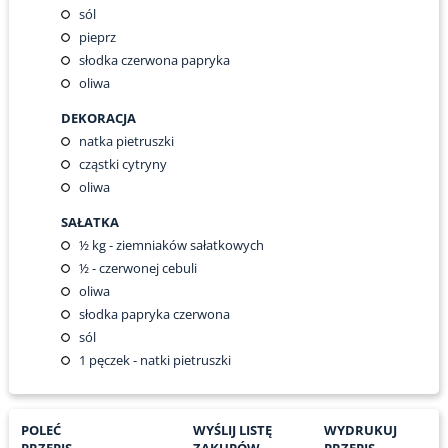
sól
pieprz
słodka czerwona papryka
oliwa
DEKORACJA
natka pietruszki
cząstki cytryny
oliwa
SAŁATKA
½
kg - ziemniaków sałatkowych
½
- czerwonej cebuli
oliwa
słodka papryka czerwona
sól
1
pęczek - natki pietruszki
POLEĆ
WYŚLIJ LISTĘ
WYDRUKUJ
PRZEPIS
ZAKUPÓW
PRZEPIS