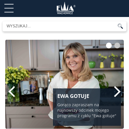
1
2
EWA GOTUJE
Gorąco zapraszam na
najnowszy odcinek mojego
programu z cyklu "Ewa gotuje"