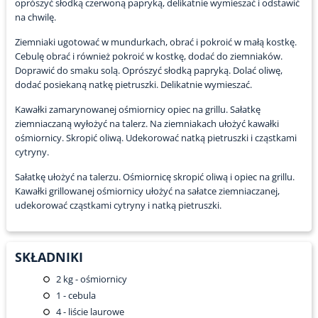
oprószyć słodką czerwoną papryką, delikatnie wymieszać i odstawić
na chwilę.
Ziemniaki ugotować w mundurkach, obrać i pokroić w małą kostkę.
Cebulę obrać i również pokroić w kostkę, dodać do ziemniaków.
Doprawić do smaku solą. Oprószyć słodką papryką. Dolać oliwę,
dodać posiekaną natkę pietruszki. Delikatnie wymieszać.
Kawałki zamarynowanej ośmiornicy opiec na grillu. Sałatkę
ziemniaczaną wyłożyć na talerz. Na ziemniakach ułożyć kawałki
ośmiornicy. Skropić oliwą. Udekorować natką pietruszki i cząstkami
cytryny.
Sałatkę ułożyć na talerzu. Ośmiornicę skropić oliwą i opiec na grillu.
Kawałki grillowanej ośmiornicy ułożyć na sałatce ziemniaczanej,
udekorować cząstkami cytryny i natką pietruszki.
SKŁADNIKI
2
kg - ośmiornicy
1
- cebula
4
- liście laurowe