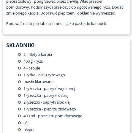
pieprz ziołowy i podgrzewać przez chwilę. Wlać przecier
pomidorowy. Podsmażyć i przełożyć do ugotowanego ryżu. Dodać
zmielonego karpia. Doprawić pieprzem i dokładnie wymieszać.
Podawać na ciepło lub na zimno – jako pastę do kanapek.
SKŁADNIKI
2
- filety z karpia
400
g - ryżu
4
- cebule
1
łyżka - oleju ryżowego
masło klarowane
1
łyżeczka - papryki wędzonej
1
łyżeczka - papryki ostrej
2
łyżeczki - papryki słodkiej
1
łyżeczka - pieprzu ziołowego
400
ml - przecieru pomidorowego
sól
pieprz