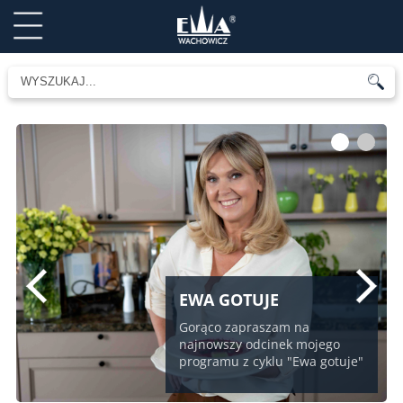
1
2
EWA GOTUJE
Gorąco zapraszam na
najnowszy odcinek mojego
programu z cyklu "Ewa gotuje"