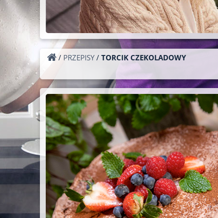
/
PRZEPISY
/
TORCIK CZEKOLADOWY