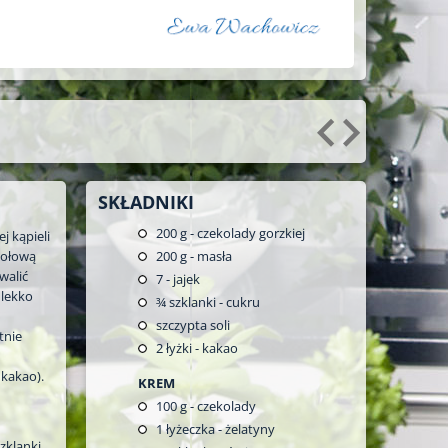
SKŁADNIKI
200
g - czekolady gorzkiej
j kąpieli
połową
200
g - masła
rwalić
7
- jajek
 lekko
¾
szklanki - cukru
szczypta soli
tnie
2
łyżki - kakao
kakao).
KREM
100
g - czekolady
1
łyżeczka - żelatyny
zklanki