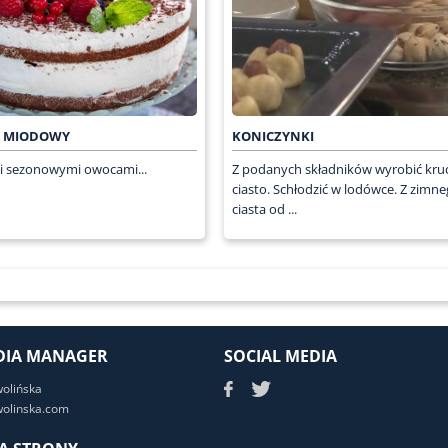
T MIODOWY
KONICZYNKI
i sezonowymi owocami...
Z podanych składników wyrobić kru
ciasto. Schłodzić w lodówce. Z zimn
ciasta od ...
DIA MANAGER
SOCIAL MEDIA
wolińska
olinska.com