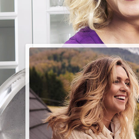
PIEC
CHMU
Przepisy n