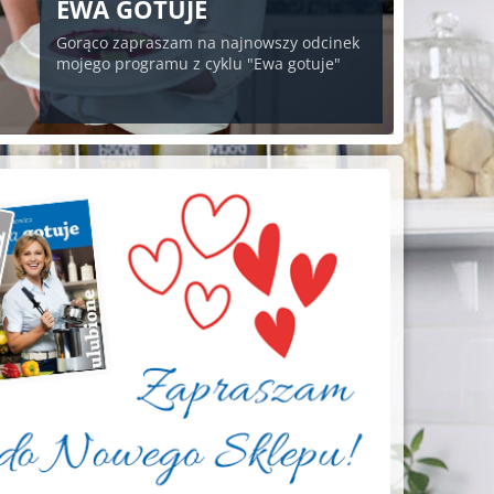
EWA GOTUJE
Gorąco zapraszam na najnowszy odcinek
mojego programu z cyklu "Ewa gotuje"