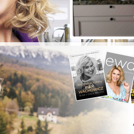
ZYSTE POD
RKĄ!
a grilla;-)