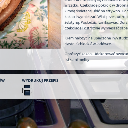
wrzątku. Czekoladę pokroić w drobną
Zimną śmietanę ubić na sztywno. Do
kakao i wymieszać. Wlać przestudzon
żelatynę. Posłodzić i zmiksować. Dorz
czekoladę i ostrożnie wymieszać szpa
Krem nałożyć na upieczone i wystud
ciasto. Schłodzić w lodówce.
Oprószyć kakao. Udekorować owocam
listkami melisy.
ÓW
WYDRUKUJ
PRZEPIS