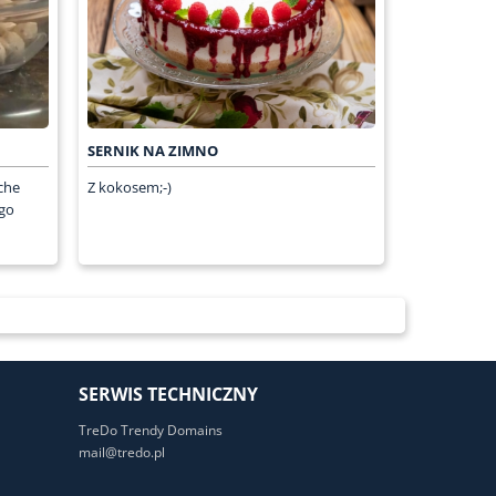
SERNIK NA ZIMNO
che
Z kokosem;-)
ego
SERWIS TECHNICZNY
TreDo Trendy Domains
mail@tredo.pl