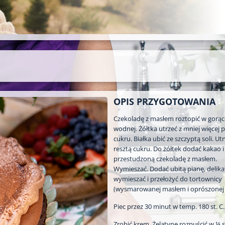
OPIS PRZYGOTOWANIA
Czekoladę z masłem roztopić w gorące
wodnej. Żółtka utrzeć z mniej więcej 
cukru. Białka ubić ze szczyptą soli. Ut
resztą cukru. Do żółtek dodać kakao i
przestudzoną czekoladę z masłem.
Wymieszać. Dodać ubitą pianę, delika
wymieszać i przełożyć do tortownicy
(wysmarowanej masłem i oprószonej 
Piec przez 30 minut w temp. 180 st. C.
Zrobić krem. Żelatynę rozpuścić w ¼ s