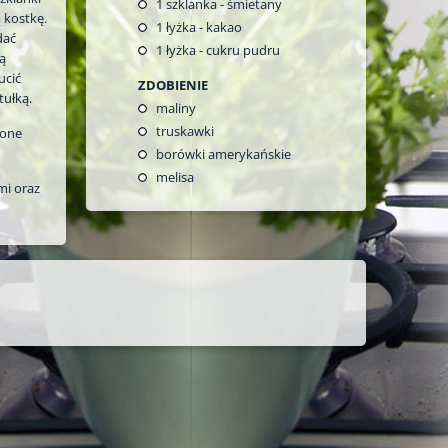
1
szklanka - śmietany
 kostkę.
1
łyżka - kakao
dać
1
łyżka - cukru pudru
ą
ucić
ZDOBIENIE
tułką.
maliny
truskawki
zone
borówki amerykańskie
melisa
i oraz