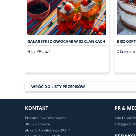
GALARETKI Z OWOCAMI W SZKLANKACH
BISZKOP
Hit z PRL-u;-)
Z kremem 
WRÓĆ DO LISTY PRZEPISÓW
KONTAKT
PR & ME
Promiss Ewa Wachowicz
Ada Ginał-Z
30-320 Kraków
ada@ginalzw
ul. ks. S. Pawlickiego 2/U17