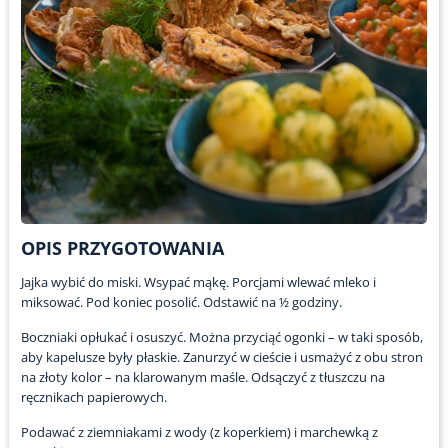
OPIS PRZYGOTOWANIA
Jajka wybić do miski. Wsypać mąkę. Porcjami wlewać mleko i
miksować. Pod koniec posolić. Odstawić na ½ godziny.
Boczniaki opłukać i osuszyć. Można przyciąć ogonki – w taki sposób,
aby kapelusze były płaskie. Zanurzyć w cieście i usmażyć z obu stron
na złoty kolor – na klarowanym maśle. Odsączyć z tłuszczu na
ręcznikach papierowych.
Podawać z ziemniakami z wody (z koperkiem) i marchewką z