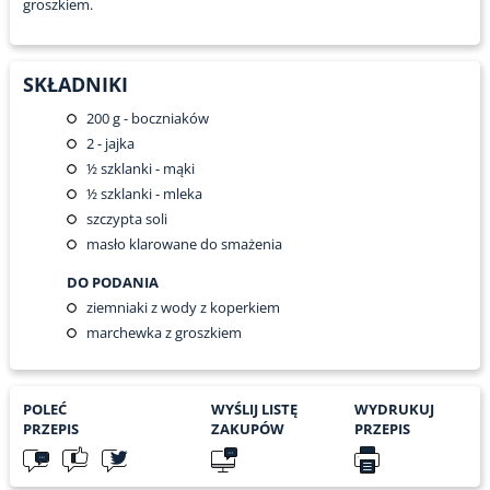
groszkiem.
SKŁADNIKI
200
g - boczniaków
2
- jajka
½
szklanki - mąki
½
szklanki - mleka
szczypta soli
masło klarowane do smażenia
DO PODANIA
ziemniaki z wody z koperkiem
marchewka z groszkiem
POLEĆ
WYŚLIJ LISTĘ
WYDRUKUJ
PRZEPIS
ZAKUPÓW
PRZEPIS