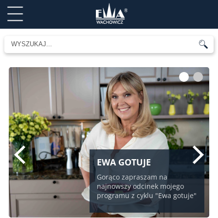
1
2
EWA GOTUJE
Gorąco zapraszam na
najnowszy odcinek mojego
programu z cyklu "Ewa gotuje"