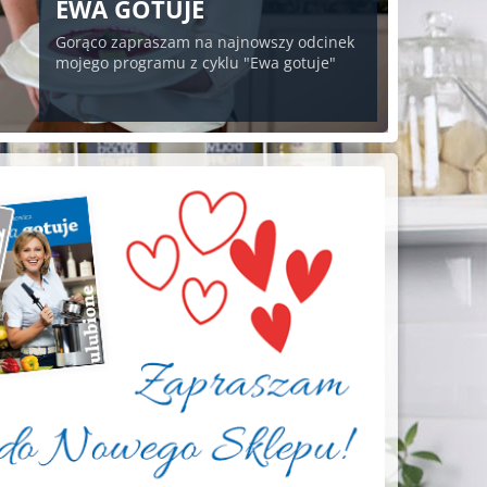
EWA GOTUJE
Gorąco zapraszam na najnowszy odcinek
mojego programu z cyklu "Ewa gotuje"