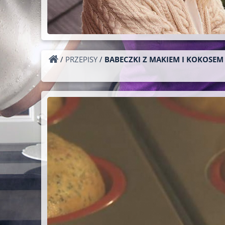
/
PRZEPISY
/
BABECZKI Z MAKIEM I KOKOSEM