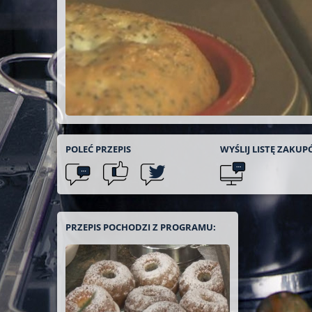
POLEĆ
PRZEPIS
WYŚLIJ LISTĘ
ZAKUP
PRZEPIS POCHODZI Z PROGRAMU: