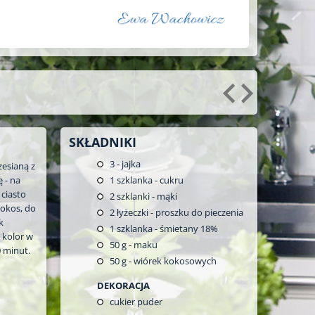
SKŁADNIKI
3
- jajka
zesianą z
 - na
1
szklanka - cukru
ciasto
2
szklanki - mąki
kokos, do
2
łyżeczki - proszku do pieczenia
k
1
szklanka - śmietany 18%
 kolor w
50
g - maku
0 minut.
50
g - wiórek kokosowych
DEKORACJA
cukier puder