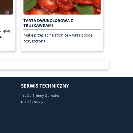
TARTA DWUKOLOROWA Z
TRUSKAWKAMI
orącej
Mąkę przesiać na stolnicę – wraz z sodą
,
oczyszczoną...
SERWIS TECHNICZNY
TreDo Trendy Domains
mail@tredo.pl