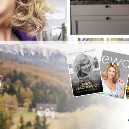
ZYSTE POD
RKĄ!
a grilla;-)