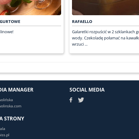
JOGURTOWE
RAFAELLO
linowe!
Galaretki rozpuścić w 2 szklankach g
wody. Czekoladę połamać na kawałki
wrzuci ...
DIA MANAGER
SOCIAL MEDIA
wolińska
olinska.com
A STRONY
ala
ss.pl