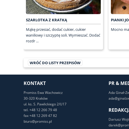
SZARLOTKA Z KRATKĄ
PIANKI 
Mąkę przesiać, dodać cukier, cukier
Mocno ma
waniliowy i szczyptę soli. Wymieszać. Dodać
rozdr ...
WRÓĆ DO LISTY PRZEPISÓW
KONTAKT
PR & ME
Promiss Ewa Wachowicz
Ada Ginał-Z
30-320 Kraków
ada@ginalzw
ul. ks. S. Pawlickiego 2/U17
REDAKCJ
tel. +48 12 266 79 48
fax +48 12 269 47 82
Dariusz Wojt
biuro@promiss.pl
darek@promi