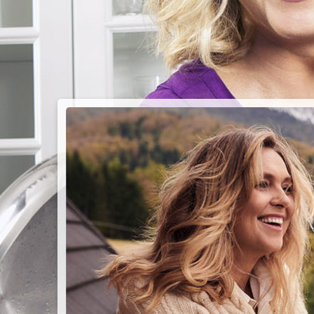
PIEC
CHMU
Przepisy n