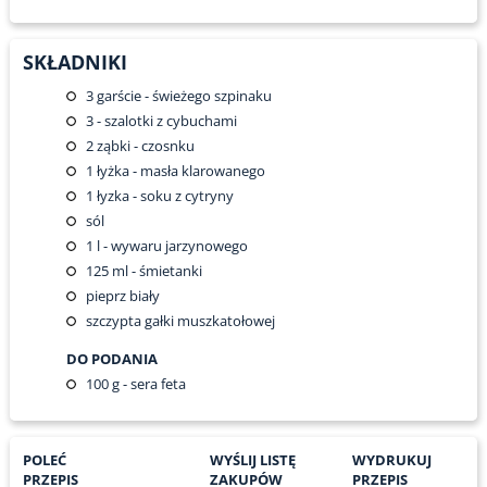
SKŁADNIKI
3
garście - świeżego szpinaku
3
- szalotki z cybuchami
2
ząbki - czosnku
1
łyżka - masła klarowanego
1
łyzka - soku z cytryny
sól
1
l - wywaru jarzynowego
125
ml - śmietanki
pieprz biały
szczypta gałki muszkatołowej
DO PODANIA
100
g - sera feta
POLEĆ
WYŚLIJ LISTĘ
WYDRUKUJ
PRZEPIS
ZAKUPÓW
PRZEPIS