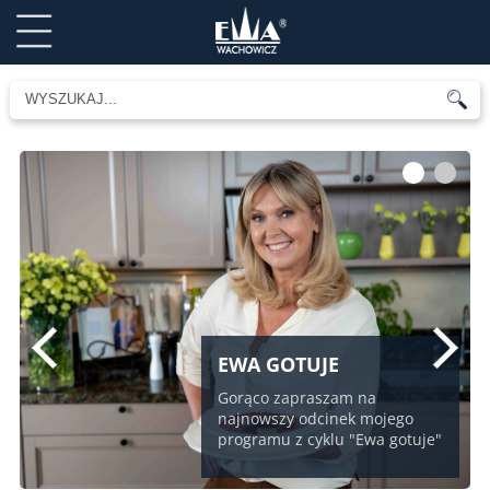
1
2
EWA GOTUJE
Gorąco zapraszam na
najnowszy odcinek mojego
programu z cyklu "Ewa gotuje"