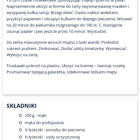
Po tym czasie rozwałkować (podsypując mąką) i pokroić w paski.
Naprzemiennie ułożyć w formie do tarty (wysmarowanej masłem i
wysypanej bułką tartą). Brzegi skleić. Ciasto nakłuć widelcem,
przykryć papierem i obciążyć kulkami do ślepego pieczenia. Wstawić
na 20 minut do piekarnika rozgrzanego do 180 st. C. Następnie
usunąć papier i piec jeszcze przez 10 minut. Wystudzić.
Do serka mascarpone wrzucić miąższ z laski wanilii. Posłodzić
cukrem pudrem. Zmiksować. Dodać ubitą śmietankę. Wymieszać.
Wyłożyć na tartę.
Truskawki pokroić na plastry. Ułożyć na kremie – tworząc rozetę.
Posmarować tężejącą galaretką. Udekorować listkami mięty.
SKŁADNIKI
250
g - mąki
mąka do podsypania
½
łyżeczki - proszku do pieczenia
½
łyżeczki - sody oczyszczonej