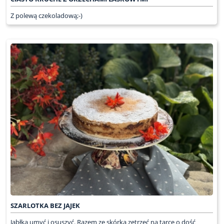
Z polewą czekoladową;-)
SZARLOTKA BEZ JAJEK
Jabłka umyć i osuszyć. Razem ze skórką zetrzeć na tarce o dość