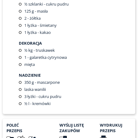
½
szklanki - cukru pudru
125
g - masła
2
- żółtka
1
łyżka - śmietany
1
łyżka - kakao
DEKORACJA
½
kg - truskawek
1
- galaretka cytrynowa
mięta
NADZIENIE
350
g - mascarpone
laska wanilii
3
łyżki - cukru pudru
½
l - kremówki
POLEĆ
WYŚLIJ LISTĘ
WYDRUKUJ
PRZEPIS
ZAKUPÓW
PRZEPIS