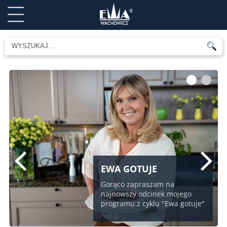
1
2
EWA GOTUJE
Gorąco zapraszam na
najnowszy odcinek mojego
programu z cyklu "Ewa gotuje"