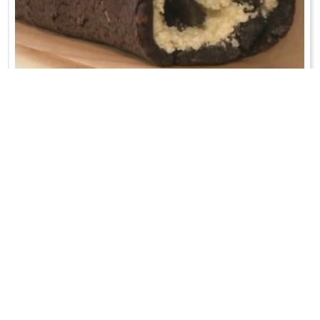
ROLADA KOKOSOWA
Wodę zagotować z masłem, cukrem i kakao. Do ciepłej masy wsypać
zmielone herbatniki.Z ...
WRÓĆ DO LISTY PRZEPISÓW
KONTAKT
PR & MEDIA MANAGER
Promiss Ewa Wachowicz
Ada Ginał-Zwolińska
30-320 Kraków
ada@ginalzwolinska.com
ul. ks. S. Pawlickiego 2/U17
REDAKCJA STRONY
tel. +48 12 266 79 48
Dariusz Wojtala
fax +48 12 269 47 82
darek@promiss.pl
biuro@promiss.pl