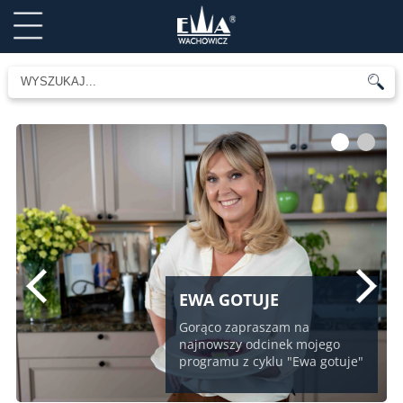
1
2
EWA GOTUJE
Gorąco zapraszam na
najnowszy odcinek mojego
programu z cyklu "Ewa gotuje"