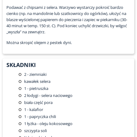
Podawać z chipsami z selera. Warzywo wystarczy pokroić bardzo
cienko (np. na mandolinie lub szatkownicy do ogórków), ułożyć na
blasze wyścielonej papierem do pieczenia i zapiec w piekarniku (30-
40 minut w temp. 150 st. C). Pod koniec uchylić drzwiczki, by wilgoć
„wyszła” na zewnątrz.
Można skropić olejem z pestek dyni.
SKŁADNIKI
2
- ziemniaki
kawałek selera
1
- pietruszka
2
łodygi - selera naciowego
biała część pora
1
- kalafior
1
- papryczka chili
1
łyżka - oleju kokosowego
szczypta soli