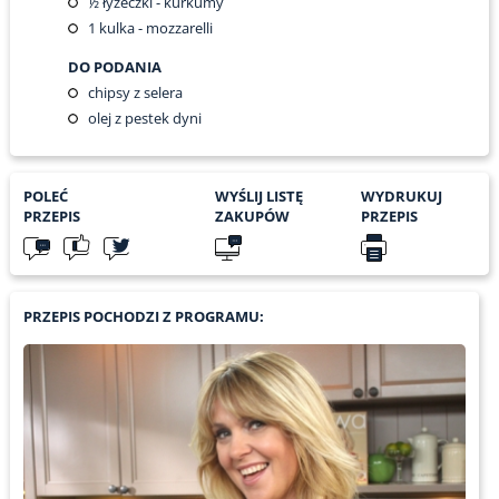
½
łyżeczki - kurkumy
1
kulka - mozzarelli
DO PODANIA
chipsy z selera
olej z pestek dyni
POLEĆ
WYŚLIJ LISTĘ
WYDRUKUJ
PRZEPIS
ZAKUPÓW
PRZEPIS
PRZEPIS POCHODZI Z PROGRAMU: