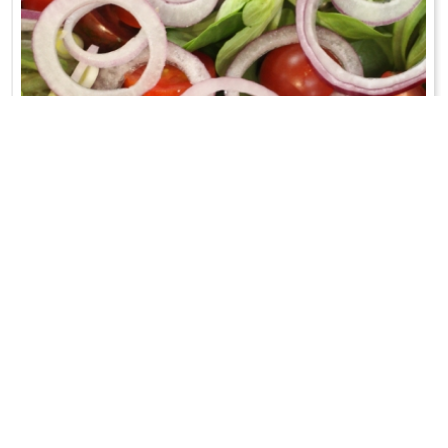
SAŁATA Z DOMOWYM WINEGRETEM
Na syropie klonowym;-)
WRÓĆ DO LISTY PRZEPISÓW
KONTAKT
PR & MEDIA MANAGER
Promiss Ewa Wachowicz
Ada Ginał-Zwolińska
30-320 Kraków
ada@ginalzwolinska.com
ul. ks. S. Pawlickiego 2/U17
REDAKCJA STRONY
tel. +48 12 266 79 48
Dariusz Wojtala
fax +48 12 269 47 82
darek@promiss.pl
biuro@promiss.pl
SERWIS TECHNICZNY