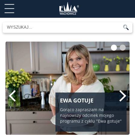
1
2
EWA GOTUJE
Gorąco zapraszam na
najnowszy odcinek mojego
programu z cyklu "Ewa gotuje"