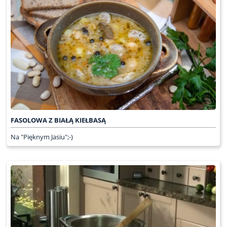
FASOLOWA Z BIAŁĄ KIEŁBASĄ
Na "Pięknym Jasiu";-)