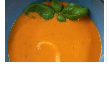
ZUPA Z SUSZONYCH POMIDORÓW
Pomidorówka - też mi coś... Ta jest niezwykła!
WRÓĆ DO LISTY PRZEPISÓW