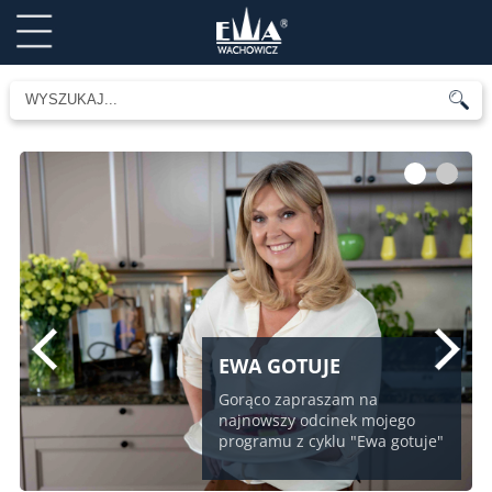
1
2
EWA GOTUJE
Gorąco zapraszam na
najnowszy odcinek mojego
programu z cyklu "Ewa gotuje"