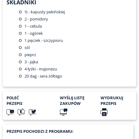
SKŁADNIKI
½
- kapusty pekińskiej
2
- pomidory
1
- cebula
1
- ogórek
1
pęczek - szczypioru
sól
pieprz
3
- jajka
4
łyżki - majonezu
20
dag - sera żółtego
POLEĆ
WYŚLIJ LISTĘ
WYDRUKUJ
PRZEPIS
ZAKUPÓW
PRZEPIS
PRZEPIS POCHODZI Z PROGRAMU: