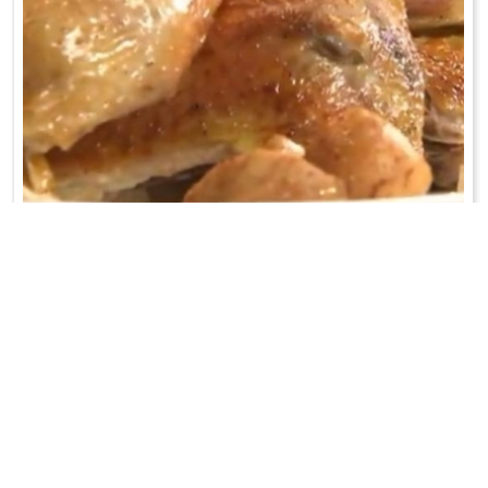
PIKANTNY KURCZAK W JABŁKACH
Kurczaka opłukać, osuszyć i przełożyć do naczynia żaroodpornego.
Natrzeć oliwą, przyp ...
WRÓĆ DO LISTY PRZEPISÓW
KONTAKT
PR & MEDIA MANAGER
Promiss Ewa Wachowicz
Ada Ginał-Zwolińska