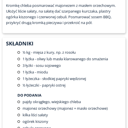
Kromkę chleba posmarować majonezem z masłem orzechowym.
Ułożyć liście sałaty, na sałatę dać szarpanego kurczaka, plastry
ogórka kiszonego i czerwonej cebuli. Posmarować sosem BBQ,
przykryć drugą kromką pieczywa i przekroić na pół.
SKŁADNIKI
½
kg - mięsa z kury, np. z rosołu
1
łyżka - oliwy lub masła klarowanego do smażenia
3
łyżki - sosu sojowego
1
łyżka - miodu
1
łyżeczka - słodkiej papryki wędzonej
½
łyżeczki - papryki ostrej
DO PODANIA
pajdy okrągłego, wiejskiego chleba
majonez orzechowy (majonez + masło orzechowe)
kilka liści sałaty
ogórek kiszony
cebula czerwona