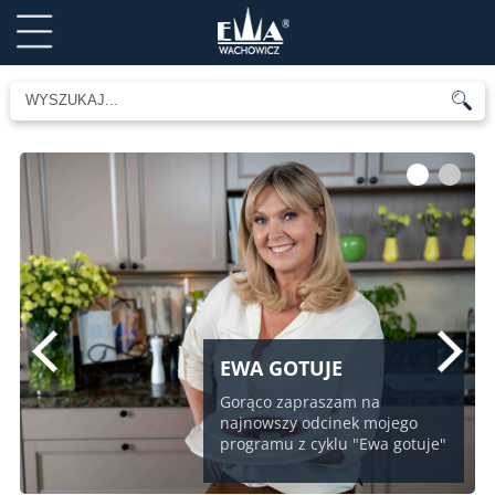
1
2
EWA GOTUJE
Gorąco zapraszam na
najnowszy odcinek mojego
programu z cyklu "Ewa gotuje"