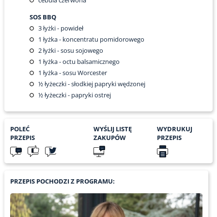
SOS BBQ
3
łyżki - powideł
1
łyżka - koncentratu pomidorowego
2
łyżki - sosu sojowego
1
łyżka - octu balsamicznego
1
łyżka - sosu Worcester
½
łyżeczki - słodkiej papryki wędzonej
½
łyżeczki - papryki ostrej
POLEĆ
WYŚLIJ LISTĘ
WYDRUKUJ
PRZEPIS
ZAKUPÓW
PRZEPIS
PRZEPIS POCHODZI Z PROGRAMU: