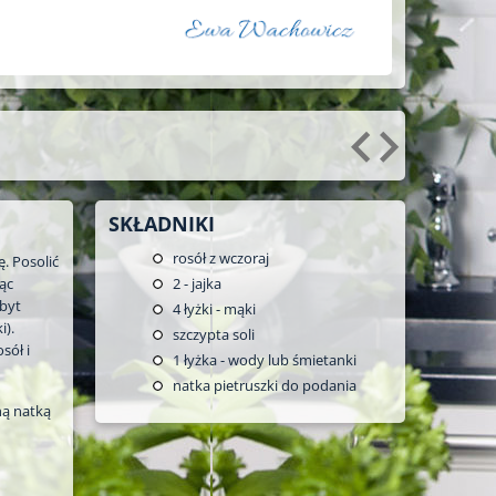
SKŁADNIKI
rosół z wczoraj
. Posolić
jąc
2
- jajka
zbyt
4
łyżki - mąki
i).
szczypta soli
sół i
1
łyżka - wody lub śmietanki
natka pietruszki do podania
ną natką