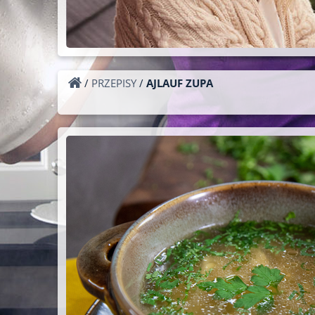
/
PRZEPISY
/
AJLAUF ZUPA