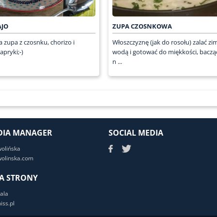
AJO
ZUPA CZOSNKOWA
 zupa z czosnku, chorizo i
Włoszczyznę (jak do rosołu) zalać zi
apryki;-)
wodą i gotować do miękkości, bacząc
n ...
DIA MANAGER
SOCIAL MEDIA
wolińska
olinska.com
A STRONY
ala
ss.pl