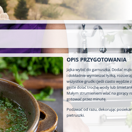
OPIS PRZYGOTOWANIA
Jajka wybić do garnuszka. Dodać mąkę
i dokładnie wymieszać łyżką, rozciera
wszystkie grudki (jeśli ciasto wyjdzie 
gęste dolać trochę wody lub śmietank
Małym strumieniem wlać na gorący ro
gotować przez minutę.
Podawać od razu, dekorując posieka
pietruszki.