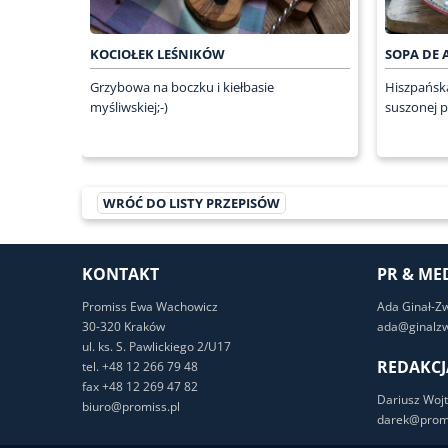
KOCIOŁEK LEŚNIKÓW
SOPA DE 
Grzybowa na boczku i kiełbasie
Hiszpańska
myśliwskiej;-)
suszonej p
WRÓĆ DO LISTY PRZEPISÓW
KONTAKT
PR & ME
Promiss Ewa Wachowicz
Ada Ginał-Z
30-320 Kraków
ada@ginalzw
ul. ks. S. Pawlickiego 2/U17
REDAKCJ
tel. +48 12 266 79 48
fax +48 12 269 47 82
Dariusz Wojt
biuro@promiss.pl
darek@promi