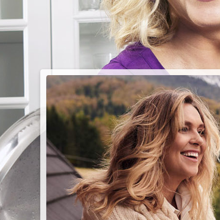
PIEC
CHMU
Przepisy n