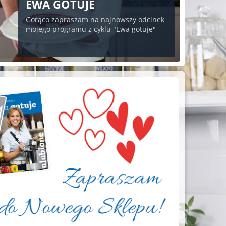
EWA GOTUJE
Gorąco zapraszam na najnowszy odcinek
mojego programu z cyklu "Ewa gotuje"