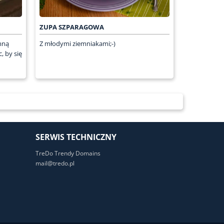
ZUPA SZPARAGOWA
mną
Z młodymi ziemniakami;-)
, by się
SERWIS TECHNICZNY
TreDo Trendy Domains
mail@tredo.pl