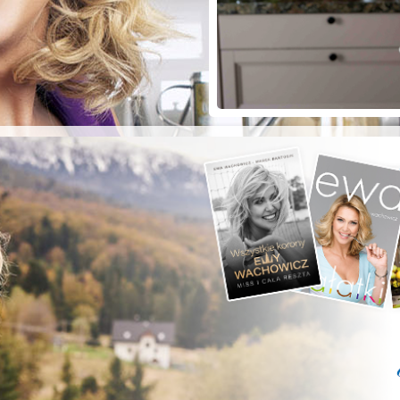
ZYSTE POD
RKĄ!
a grilla;-)