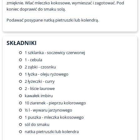
zmięknie. Wlać mleczko kokosowe, wymieszać i zagotować. Pod
koniec doprawić do smaku solą.
Podawać posypane natką pietruszki lub kolendrą.
SKŁADNIKI
1
szklanka - soczewicy czerwonej
1
- cebula
2
ząbki - czosnku
1
łyżka - oleju ryżowego
2
łyżeczki - curry
2
- liście laurowe
kawałek imbiru
10
ziarenek - pieprzu kolorowego
½
l - wywaru jarzynowego
1
puszka - mleczka kokosowego
sól do smaku
natka pietruszki lub kolendra