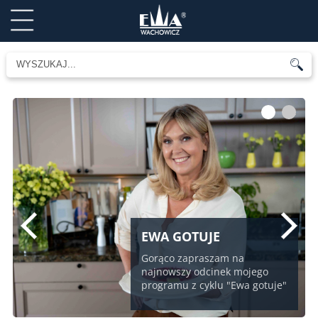
1
2
EWA GOTUJE
Gorąco zapraszam na
najnowszy odcinek mojego
programu z cyklu "Ewa gotuje"