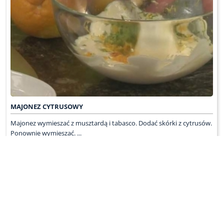
MAJONEZ CYTRUSOWY
Majonez wymieszać z musztardą i tabasco. Dodać skórki z cytrusów.
Ponownie wymieszać. ...
WRÓĆ DO LISTY PRZEPISÓW
KONTAKT
PR & MEDIA MANAGER
Promiss Ewa Wachowicz
Ada Ginał-Zwolińska
30-320 Kraków
ada@ginalzwolinska.com