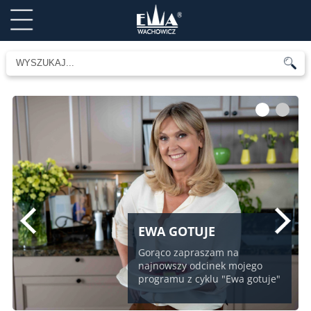
1
2
EWA GOTUJE
Gorąco zapraszam na
najnowszy odcinek mojego
programu z cyklu "Ewa gotuje"