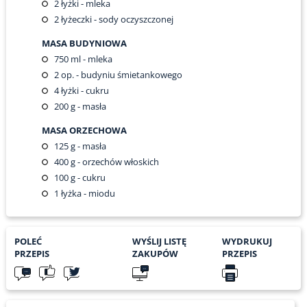
2
łyżki - mleka
2
łyżeczki - sody oczyszczonej
MASA BUDYNIOWA
750
ml - mleka
2
op. - budyniu śmietankowego
4
łyżki - cukru
200
g - masła
MASA ORZECHOWA
125
g - masła
400
g - orzechów włoskich
100
g - cukru
1
łyżka - miodu
POLEĆ
WYŚLIJ LISTĘ
WYDRUKUJ
PRZEPIS
ZAKUPÓW
PRZEPIS