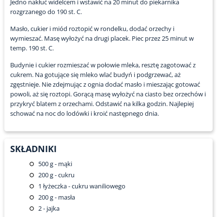
Jedno nakłuć widelcem i wstawić na 20 minut do piekarnika
rozgrzanego do 190 st. C.
Masło, cukier i miód roztopić w rondelku, dodać orzechy i
wymieszać. Masę wyłożyć na drugi placek. Piec przez 25 minut w
temp. 190 st. C.
Budynie i cukier rozmieszać w połowie mleka, resztę zagotować z
cukrem. Na gotujące się mleko wlać budyń i podgrzewać, aż
zgęstnieje. Nie zdejmując z ognia dodać masło i mieszając gotować
powoli, aż się roztopi. Gorącą masę wyłożyć na ciasto bez orzechów i
przykryć blatem z orzechami. Odstawić na kilka godzin. Najlepiej
schować na noc do lodówki i kroić następnego dnia.
SKŁADNIKI
500
g - mąki
200
g - cukru
1
łyżeczka - cukru waniliowego
200
g - masła
2
- jajka