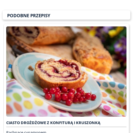
PODOBNE PRZEPISY
CIASTO DROŻDŻOWE Z KONFITURĄ I KRUSZONKĄ
Pachnące cynamonem...