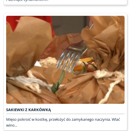
SAKIEWKI Z KARKÓWKĄ
Mięso pokroić w kostkę, przełożyć do zamykanego naczynia. Wlać
wino...