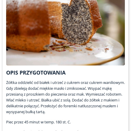
OPIS PRZYGOTOWANIA
Żółtka oddzielić od białek i utrzeć z cukrem oraz cukrem waniliowym.
Gdy zbieleją dodać miękkie masło i zmiksować. Wsypać mąkę
przesianą z proszkiem do pieczenia oraz mak. Wymieszać robotem.
Wlać mleko i utrzeć. Białka ubić z solą. Dodać do żółtek z makiem i
delikatnie połączyć. Przełożyć do foremki natłuszczonej masłem i
wysypanej bułką tartą.
Piec przez 45 minut w temp. 180 st. C.