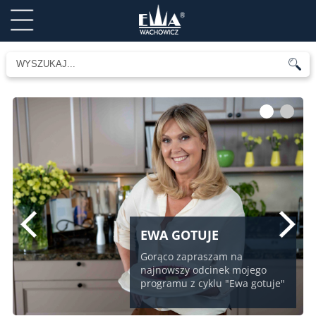
1
2
EWA GOTUJE
Gorąco zapraszam na
najnowszy odcinek mojego
programu z cyklu "Ewa gotuje"