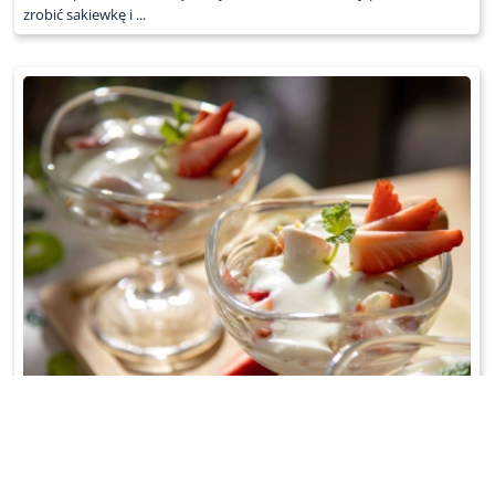
zrobić sakiewkę i ...
SERNIK NA ZIMNO W PUCHARKACH
Na bazie serka homogenizowanego;-)