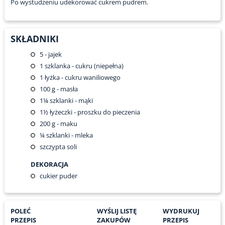
Po wystudzeniu udekorować cukrem pudrem.
SKŁADNIKI
5
- jajek
1
szklanka - cukru (niepełna)
1
łyżka - cukru waniliowego
100
g - masła
1¼
szklanki - mąki
1½
łyżeczki - proszku do pieczenia
200
g - maku
¼
szklanki - mleka
szczypta soli
DEKORACJA
cukier puder
POLEĆ
WYŚLIJ LISTĘ
WYDRUKUJ
PRZEPIS
ZAKUPÓW
PRZEPIS