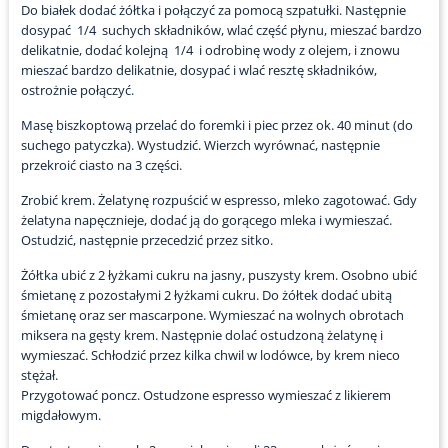
Do białek dodać żółtka i połączyć za pomocą szpatułki. Następnie
dosypać 1/4 suchych składników, wlać część płynu, mieszać bardzo
delikatnie, dodać kolejną 1/4 i odrobinę wody z olejem, i znowu
mieszać bardzo delikatnie, dosypać i wlać resztę składników,
ostrożnie połączyć.
Masę biszkoptową przelać do foremki i piec przez ok. 40 minut (do
suchego patyczka). Wystudzić. Wierzch wyrównać, następnie
przekroić ciasto na 3 części.
Zrobić krem. Żelatynę rozpuścić w espresso, mleko zagotować. Gdy
żelatyna napęcznieje, dodać ją do gorącego mleka i wymieszać.
Ostudzić, następnie przecedzić przez sitko.
Żółtka ubić z 2 łyżkami cukru na jasny, puszysty krem. Osobno ubić
śmietanę z pozostałymi 2 łyżkami cukru. Do żółtek dodać ubitą
śmietanę oraz ser mascarpone. Wymieszać na wolnych obrotach
miksera na gęsty krem. Następnie dolać ostudzoną żelatynę i
wymieszać. Schłodzić przez kilka chwil w lodówce, by krem nieco
stężał.
Przygotować poncz. Ostudzone espresso wymieszać z likierem
migdałowym.