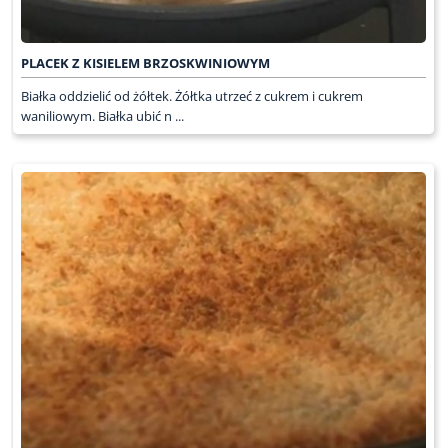
PLACEK Z KISIELEM BRZOSKWINIOWYM
Białka oddzielić od żółtek. Żółtka utrzeć z cukrem i cukrem
waniliowym. Białka ubić n ...