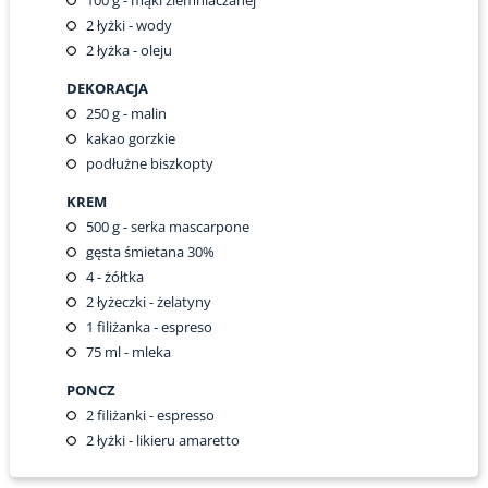
100
g - mąki ziemniaczanej
2
łyżki - wody
2
łyżka - oleju
DEKORACJA
250
g - malin
kakao gorzkie
podłużne biszkopty
KREM
500
g - serka mascarpone
gęsta śmietana 30%
4
- żółtka
2
łyżeczki - żelatyny
1
filiżanka - espreso
75
ml - mleka
PONCZ
2
filiżanki - espresso
2
łyżki - likieru amaretto