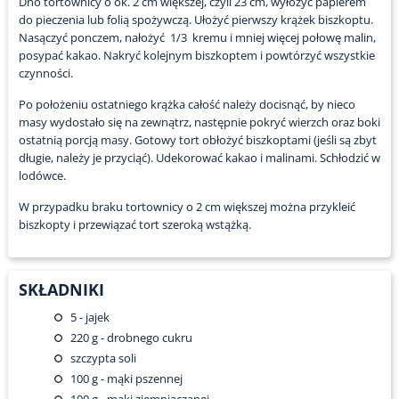
Dno tortownicy o ok. 2 cm większej, czyli 23 cm, wyłożyć papierem
do pieczenia lub folią spożywczą. Ułożyć pierwszy krążek biszkoptu.
Nasączyć ponczem, nałożyć 1/3 kremu i mniej więcej połowę malin,
posypać kakao. Nakryć kolejnym biszkoptem i powtórzyć wszystkie
czynności.
Po położeniu ostatniego krążka całość należy docisnąć, by nieco
masy wydostało się na zewnątrz, następnie pokryć wierzch oraz boki
ostatnią porcją masy. Gotowy tort obłożyć biszkoptami (jeśli są zbyt
długie, należy je przyciąć). Udekorować kakao i malinami. Schłodzić w
lodówce.
W przypadku braku tortownicy o 2 cm większej można przykleić
biszkopty i przewiązać tort szeroką wstążką.
SKŁADNIKI
5
- jajek
220
g - drobnego cukru
szczypta soli
100
g - mąki pszennej