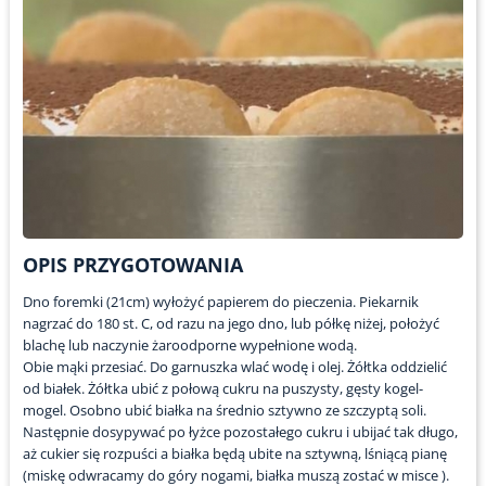
OPIS PRZYGOTOWANIA
Dno foremki (21cm) wyłożyć papierem do pieczenia. Piekarnik
nagrzać do 180 st. C, od razu na jego dno, lub półkę niżej, położyć
blachę lub naczynie żaroodporne wypełnione wodą.
Obie mąki przesiać. Do garnuszka wlać wodę i olej. Żółtka oddzielić
od białek. Żółtka ubić z połową cukru na puszysty, gęsty kogel-
mogel. Osobno ubić białka na średnio sztywno ze szczyptą soli.
Następnie dosypywać po łyżce pozostałego cukru i ubijać tak długo,
aż cukier się rozpuści a białka będą ubite na sztywną, lśniącą pianę
(miskę odwracamy do góry nogami, białka muszą zostać w misce ).