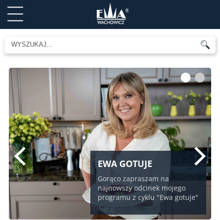
1
2
EWA GOTUJE
Gorąco zapraszam na
najnowszy odcinek mojego
programu z cyklu "Ewa gotuje"