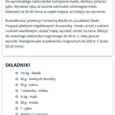
Do wyrośniętego ciasta dodać roztopione masło, skórkę z cytryny i
jajko. Wyrabiać ręką, aż zacznie odchodzić od brzegów miski.
Odstawić na 20-30 minut w ciepłe miejsce, aż kolejny raz wyrośnie.
Rozwałkować, przełożyć na blachę 40x28 cm, poukładać śliwki.
Posypać płatkami migdałowymi i kruszonką - masło utrzeć z cukrem
i cukrem waniliowym, dodać mąkę, wyrobić, utrzeć na tarce. Włożyć
do otwartego piekarnika rozgrzanego do 50 st. C, żeby jeszcze
wyrosło. Następnie piec w piekarniku rozgrzanym do 200 st. C przez
20-25 minut.
SKŁADNIKI
1½
kg - śliwek
30
g - świeżych drożdży
50
g - cukru
1
szklanka - mleka
½
kg - mąki
40
g - masła
1
- jajko
skórka z 1 cytryny