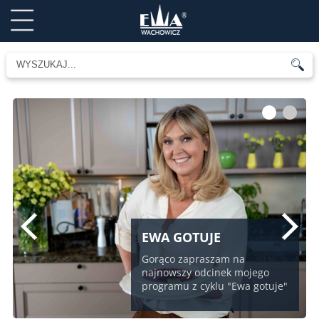
1
2
EWA GOTUJE
Gorąco zapraszam na
najnowszy odcinek mojego
programu z cyklu "Ewa gotuje"