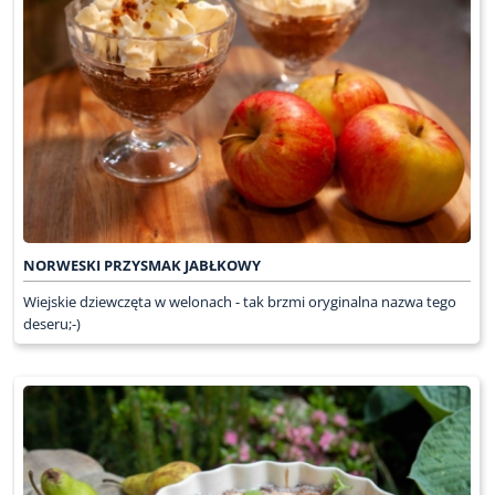
NORWESKI PRZYSMAK JABŁKOWY
Wiejskie dziewczęta w welonach - tak brzmi oryginalna nazwa tego
deseru;-)