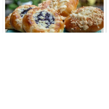
JAGODZIANKI
Przebój polskiej plaży;-)
WRÓĆ DO LISTY PRZEPISÓW
KONTAKT
PR & MEDIA MANAGER
Promiss Ewa Wachowicz
Ada Ginał-Zwolińska
30-320 Kraków
ada@ginalzwolinska.com
ul. ks. S. Pawlickiego 2/U17
REDAKCJA STRONY
tel. +48 12 266 79 48