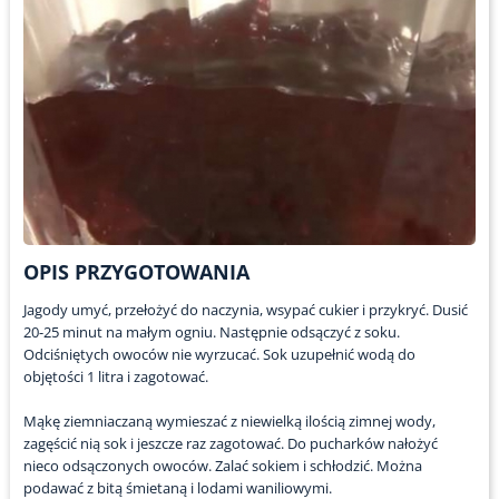
OPIS PRZYGOTOWANIA
Jagody umyć, przełożyć do naczynia, wsypać cukier i przykryć. Dusić
20-25 minut na małym ogniu. Następnie odsączyć z soku.
Odciśniętych owoców nie wyrzucać. Sok uzupełnić wodą do
objętości 1 litra i zagotować.
Mąkę ziemniaczaną wymieszać z niewielką ilością zimnej wody,
zagęścić nią sok i jeszcze raz zagotować. Do pucharków nałożyć
nieco odsączonych owoców. Zalać sokiem i schłodzić. Można
podawać z bitą śmietaną i lodami waniliowymi.