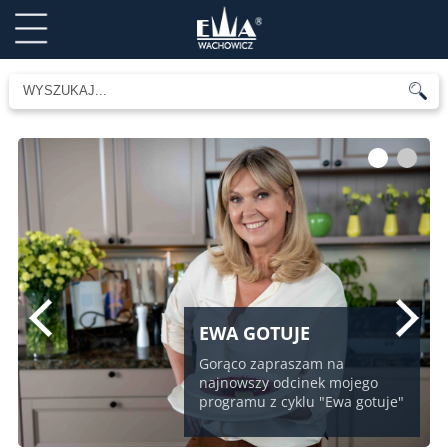
1
2
EWA GOTUJE
Gorąco zapraszam na
najnowszy odcinek mojego
programu z cyklu "Ewa gotuje"