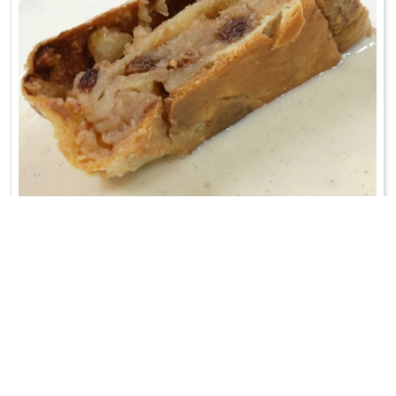
APFELSTRUDEL
Najlepszy w całym Cesarstwie był ponoć w restauracji dworcowej
prowadzonej przez rodziców Billy Wildera w Suchej koło Żywca;-)
WRÓĆ DO LISTY PRZEPISÓW
KONTAKT
PR & MEDIA MANAGER