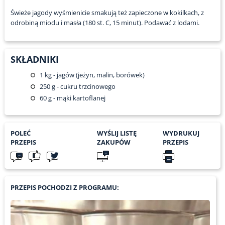
Świeże jagody wyśmienicie smakują też zapieczone w kokilkach, z
odrobiną miodu i masła (180 st. C, 15 minut). Podawać z lodami.
SKŁADNIKI
1
kg - jagów (jeżyn, malin, borówek)
250
g - cukru trzcinowego
60
g - mąki kartoflanej
POLEĆ
WYŚLIJ LISTĘ
WYDRUKUJ
PRZEPIS
ZAKUPÓW
PRZEPIS
PRZEPIS POCHODZI Z PROGRAMU: