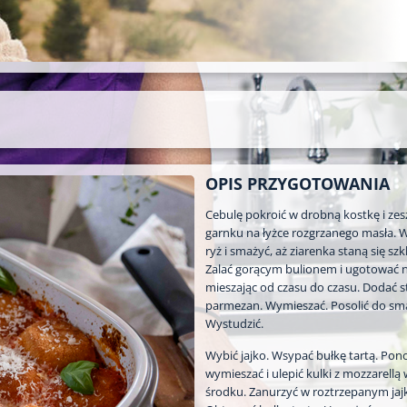
OPIS PRZYGOTOWANIA
Cebulę pokroić w drobną kostkę i zesz
garnku na łyżce rozgrzanego masła. 
ryż i smażyć, aż ziarenka staną się szkl
Zalać gorącym bulionem i ugotować 
mieszając od czasu do czasu. Dodać s
parmezan. Wymieszać. Posolić do sm
Wystudzić.
Wybić jajko. Wsypać bułkę tartą. Po
wymieszać i ulepić kulki z mozzarellą
środku. Zanurzyć w roztrzepanym jaj