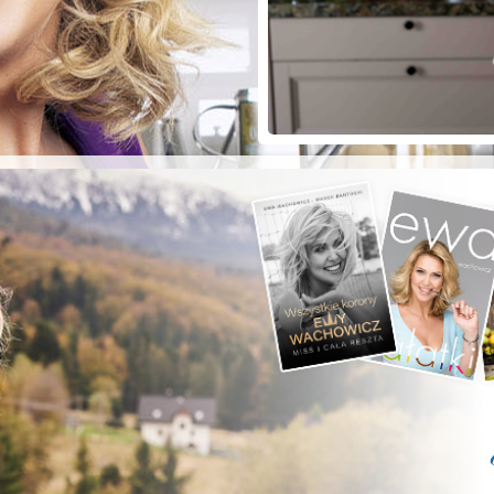
ZYSTE POD
RKĄ!
a grilla;-)