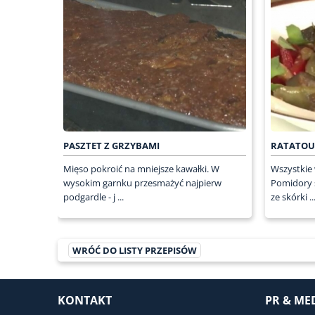
PASZTET Z GRZYBAMI
RATATOU
Mięso pokroić na mniejsze kawałki. W
Wszystkie
wysokim garnku przesmażyć najpierw
Pomidory s
podgardle - j ...
ze skórki ..
WRÓĆ DO LISTY PRZEPISÓW
KONTAKT
PR & ME