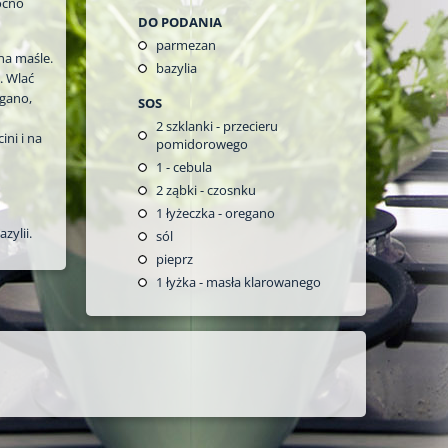
ocno
DO PODANIA
parmezan
 na maśle.
bazylia
. Wlać
egano,
SOS
2
szklanki - przecieru
ni i na
pomidorowego
1
- cebula
2
ząbki - czosnku
1
łyżeczka - oregano
zylii.
sól
pieprz
1
łyżka - masła klarowanego