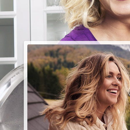
PIEC
CHMU
Przepisy n