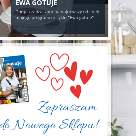
EWA GOTUJE
Gorąco zapraszam na najnowszy odcinek
mojego programu z cyklu "Ewa gotuje"