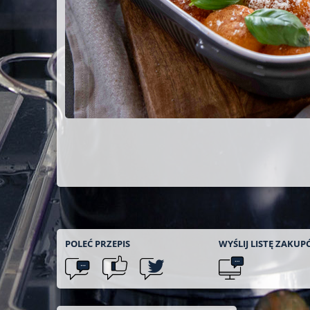
POLEĆ
PRZEPIS
WYŚLIJ LISTĘ
ZAKUP