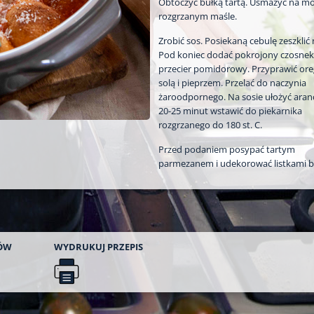
Obtoczyć bułką tartą. Usmażyć na m
rozgrzanym maśle.
Zrobić sos. Posiekaną cebulę zeszklić
Pod koniec dodać pokrojony czosnek
przecier pomidorowy. Przyprawić or
solą i pieprzem. Przelać do naczynia
żaroodpornego. Na sosie ułożyć aranci
20-25 minut wstawić do piekarnika
rozgrzanego do 180 st. C.
Przed podaniem posypać tartym
parmezanem i udekorować listkami ba
ÓW
WYDRUKUJ
PRZEPIS