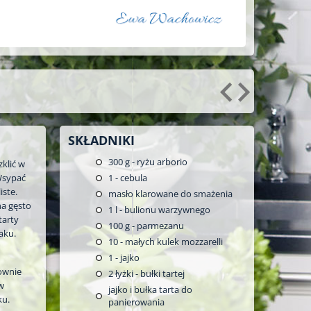
SKŁADNIKI
300
g - ryżu arborio
klić w
Wsypać
1
- cebula
iste.
masło klarowane do smażenia
na gęsto
1
l - bulionu warzywnego
tarty
100
g - parmezanu
aku.
10
- małych kulek mozzarelli
1
- jajko
nownie
2
łyżki - bułki tartej
 w
jajko i bułka tarta do
ku.
panierowania