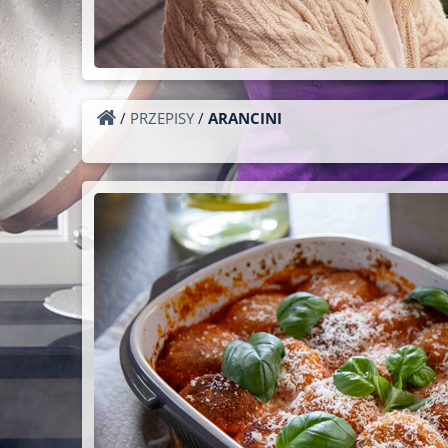
/
PRZEPISY
/
ARANCINI