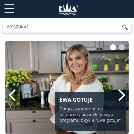
1
2
EWA GOTUJE
Gorąco zapraszam na
najnowszy odcinek mojego
programu z cyklu "Ewa gotuje"