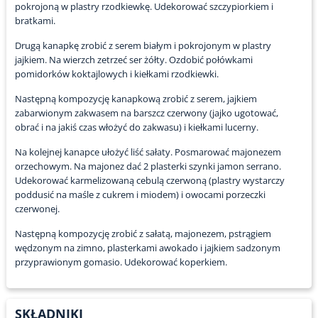
pokrojoną w plastry rzodkiewkę. Udekorować szczypiorkiem i
bratkami.
Drugą kanapkę zrobić z serem białym i pokrojonym w plastry
jajkiem. Na wierzch zetrzeć ser żółty. Ozdobić połówkami
pomidorków koktajlowych i kiełkami rzodkiewki.
Następną kompozycję kanapkową zrobić z serem, jajkiem
zabarwionym zakwasem na barszcz czerwony (jajko ugotować,
obrać i na jakiś czas włożyć do zakwasu) i kiełkami lucerny.
Na kolejnej kanapce ułożyć liść sałaty. Posmarować majonezem
orzechowym. Na majonez dać 2 plasterki szynki jamon serrano.
Udekorować karmelizowaną cebulą czerwoną (plastry wystarczy
poddusić na maśle z cukrem i miodem) i owocami porzeczki
czerwonej.
Następną kompozycję zrobić z sałatą, majonezem, pstrągiem
wędzonym na zimno, plasterkami awokado i jajkiem sadzonym
przyprawionym gomasio. Udekorować koperkiem.
SKŁADNIKI