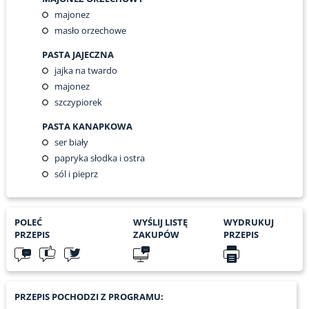
majonez
masło orzechowe
PASTA JAJECZNA
jajka na twardo
majonez
szczypiorek
PASTA KANAPKOWA
ser biały
papryka słodka i ostra
sól i pieprz
POLEĆ
WYŚLIJ LISTĘ
WYDRUKUJ
PRZEPIS
ZAKUPÓW
PRZEPIS
PRZEPIS POCHODZI Z PROGRAMU: