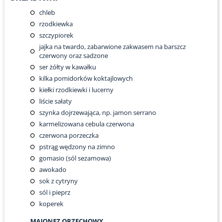
chleb
rzodkiewka
szczypiorek
jajka na twardo, zabarwione zakwasem na barszcz
czerwony oraz sadzone
ser żółty w kawałku
kilka pomidorków koktajlowych
kiełki rzodkiewki i lucerny
liście sałaty
szynka dojrzewająca, np. jamon serrano
karmelizowana cebula czerwona
czerwona porzeczka
pstrąg wędzony na zimno
gomasio (sól sezamowa)
awokado
sok z cytryny
sól i pieprz
koperek
MAJONEZ ORZECHOWY