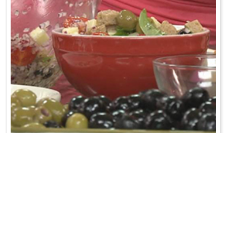
TAPENADA Z CZARNYCH OLIWEK
Oliwki zmiksować lub bardzo drobno posiekać. Dodać drobno
pokrojoną ostrą papryczkę, ...
WRÓĆ DO LISTY PRZEPISÓW