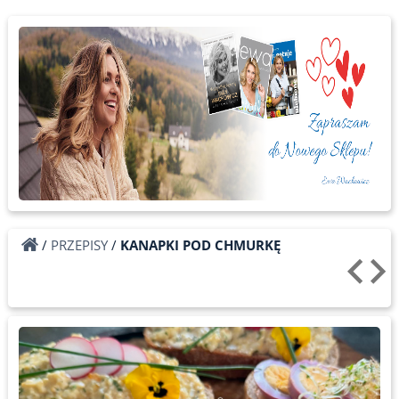
/
PRZEPISY
/
KANAPKI POD CHMURKĘ