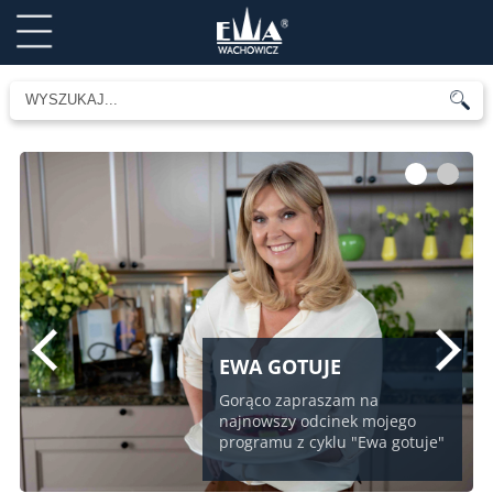
1
2
EWA GOTUJE
Gorąco zapraszam na
najnowszy odcinek mojego
programu z cyklu "Ewa gotuje"