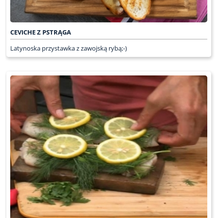
CEVICHE Z PSTRĄGA
Latynoska przystawka z zawojską rybą;-)