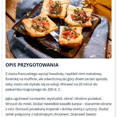
OPIS PRZYGOTOWANIA
Z ciasta francuskiego wyciąć kwadraty i wykleić nimi metalową
foremkę na muffinki, ale odwróconą do góry dnem (w ten sposób,
żeby ciasto nie stykało się ze sobą). Wstawić na 20 minut do
piekarnika rozgrzanego do 200 st. C.
Jajka ugotować na twardo, wystudzić, obrać i drobno posiekać.
Wrzucić do miski. Dodać niewielkie kawałki karpia – starannie obrane
z ości. Dorzucić posiekany koperek i skórkę otartą z cytryny. Dodać
serek połączony z odciśniętym chrzanem. Doprawić świeżo