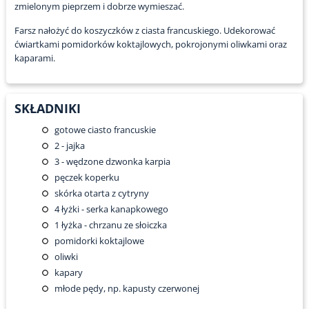
zmielonym pieprzem i dobrze wymieszać.
Farsz nałożyć do koszyczków z ciasta francuskiego. Udekorować
ćwiartkami pomidorków koktajlowych, pokrojonymi oliwkami oraz
kaparami.
SKŁADNIKI
gotowe ciasto francuskie
2
- jajka
3
- wędzone dzwonka karpia
pęczek koperku
skórka otarta z cytryny
4
łyżki - serka kanapkowego
1
łyżka - chrzanu ze słoiczka
pomidorki koktajlowe
oliwki
kapary
młode pędy, np. kapusty czerwonej