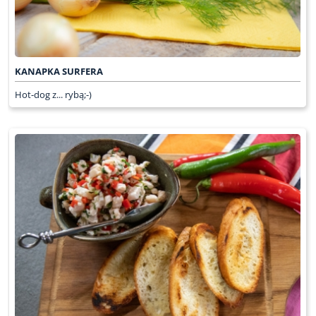
KANAPKA SURFERA
Hot-dog z... rybą;-)