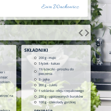
SKŁADNIKI
200
g - mąki
5
łyżek - kakao
1½
łyżeczki - proszku do
er i
pieczenia
szając
3
- jajka
oszkiem
200
g - cukru
1
szklanka - oleju rzepakowego
etrzeć na
250
g - ugotowanych buraków
100
g - czekolady gorzkiej
rednica
DEKORACJA