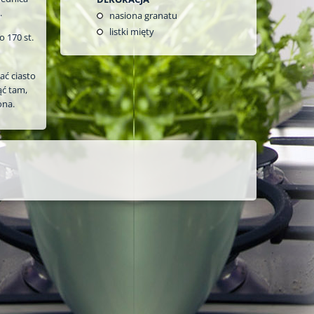
.
nasiona granatu
listki mięty
 170 st.
ać ciasto
ąć tam,
ona.