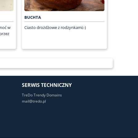
BUCHTA
onoć w
Ciasto drożdżowe z rodzynkami;-)
przez
SERWIS TECHNICZNY
TreDo Trendy Domains
mail@tredo.pl