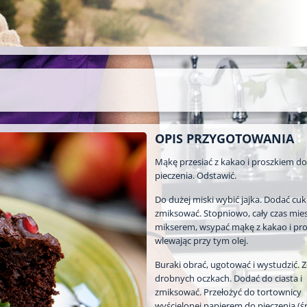
OPIS PRZYGOTOWANIA
Mąkę przesiać z kakao i proszkiem do
pieczenia. Odstawić.
Do dużej miski wybić jajka. Dodać cuki
zmiksować. Stopniowo, cały czas mie
mikserem, wsypać mąkę z kakao i pr
wlewając przy tym olej.
Buraki obrać, ugotować i wystudzić. Z
drobnych oczkach. Dodać do ciasta i
zmiksować. Przełożyć do tortownicy
wyścielonej papierem do pieczenia (ś