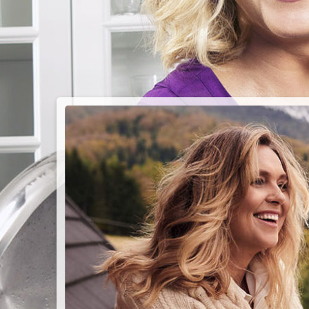
PIEC
CHMU
Przepisy n