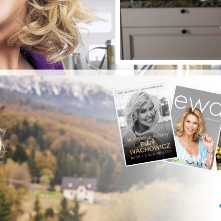
ZYSTE POD
RKĄ!
a grilla;-)