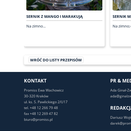
SERNIK Z MANGO I MARAKUJĄ
SERNIK 
Na zimno...
Na zimno;-
WRÓĆ DO LISTY PRZEPISÓW
KONTAKT
PR & ME
Promiss Ewa Wachowicz
Ada Ginał-Z
30-320 Kraków
ada@ginalzw
ul. ks. S. Pawlickiego 2/U17
REDAKCJ
tel. +48 12 266 79 48
fax +48 12 269 47 82
Dariusz Wojt
biuro@promiss.pl
darek@promi