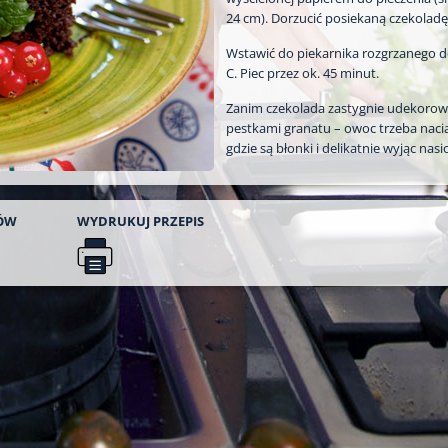
24 cm). Dorzucić posiekaną czekoladę
Wstawić do piekarnika rozgrzanego do
C. Piec przez ok. 45 minut.
Zanim czekolada zastygnie udekorow
pestkami granatu – owoc trzeba naci
gdzie są błonki i delikatnie wyjąc nasi
ÓW
WYDRUKUJ
PRZEPIS