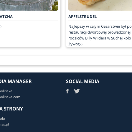
MATCHA
APFELSTRUDEL
)
Najlepszy w całym Cesarstwie był p
restauracji dworcowej prowadzonej 
rodziców Billy Wildera w Suchej koło
Żywca;-)
DIA MANAGER
SOCIAL MEDIA
wolińska
olinska.com
A STRONY
ala
ss.pl