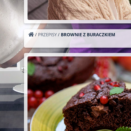
/
PRZEPISY
/
BROWNIE Z BURACZKIEM