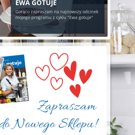
EWA GOTUJE
Gorąco zapraszam na najnowszy odcinek
mojego programu z cyklu "Ewa gotuje"