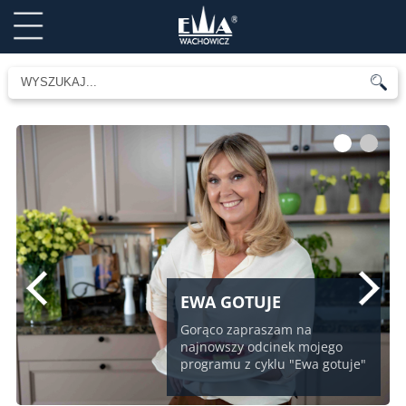
1
2
EWA GOTUJE
Gorąco zapraszam na
najnowszy odcinek mojego
programu z cyklu "Ewa gotuje"