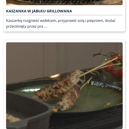
KASZANKA W JABŁKU GRILLOWANA
Kaszankę rozgnieść widelcem, przyprawić solą i pieprzem, dodać
przeciśnięty przez pra ...