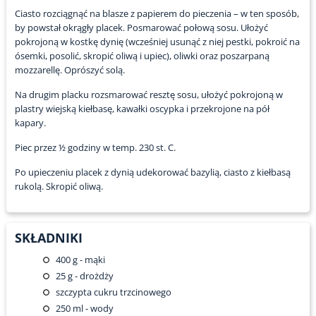
Ciasto rozciągnąć na blasze z papierem do pieczenia – w ten sposób,
by powstał okrągły placek. Posmarować połową sosu. Ułożyć
pokrojoną w kostkę dynię (wcześniej usunąć z niej pestki, pokroić na
ósemki, posolić, skropić oliwą i upiec), oliwki oraz poszarpaną
mozzarellę. Oprószyć solą.
Na drugim placku rozsmarować resztę sosu, ułożyć pokrojoną w
plastry wiejską kiełbasę, kawałki oscypka i przekrojone na pół
kapary.
Piec przez ½ godziny w temp. 230 st. C.
Po upieczeniu placek z dynią udekorować bazylią, ciasto z kiełbasą
rukolą. Skropić oliwą.
SKŁADNIKI
400
g - mąki
25
g - drożdży
szczypta cukru trzcinowego
250
ml - wody