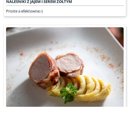
NALEŚNIKI Z JAJEM I SEREM ŻÓŁTYM
Proste a efektowne;-)
POLĘDWICZKA WIEPRZOWA PIECZONA W BOCZKU