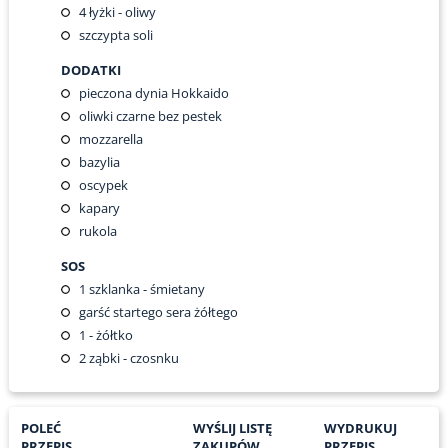
4
łyżki - oliwy
szczypta soli
DODATKI
pieczona dynia Hokkaido
oliwki czarne bez pestek
mozzarella
bazylia
oscypek
kapary
rukola
SOS
1
szklanka - śmietany
garść startego sera żółtego
1
- żółtko
2
ząbki - czosnku
POLEĆ
WYŚLIJ LISTĘ
WYDRUKUJ
PRZEPIS
ZAKUPÓW
PRZEPIS