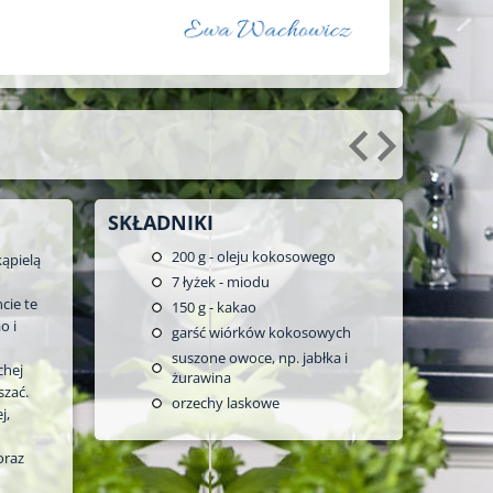
SKŁADNIKI
200
g - oleju kokosowego
kąpielą
7
łyżek - miodu
cie te
150
g - kakao
o i
garść wiórków kokosowych
suszone owoce, np. jabłka i
chej
żurawina
szać.
orzechy laskowe
j,
oraz