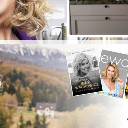
ZYSTE POD
RKĄ!
a grilla;-)