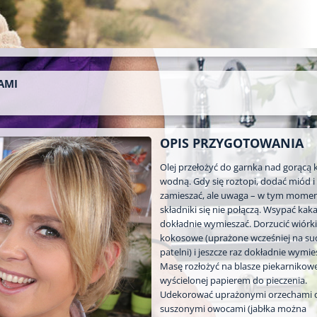
AMI
OPIS PRZYGOTOWANIA
Olej przełożyć do garnka nad gorącą 
wodną. Gdy się roztopi, dodać miód i
zamieszać, ale uwaga – w tym momen
składniki się nie połączą. Wsypać kaka
dokładnie wymieszać. Dorzucić wiórki
kokosowe (uprażone wcześniej na su
patelni) i jeszcze raz dokładnie wymie
Masę rozłożyć na blasze piekarnikowe
wyścielonej papierem do pieczenia.
Udekorować uprażonymi orzechami 
suszonymi owocami (jabłka można