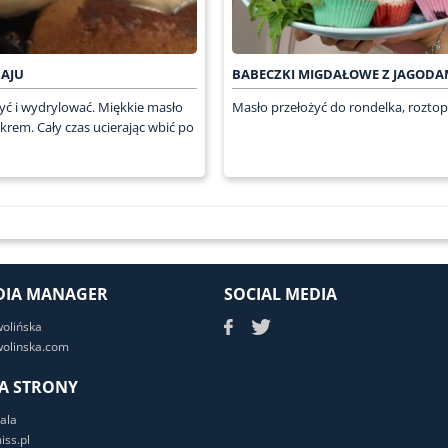
NAJU
BABECZKI MIGDAŁOWE Z JAGODA
yć i wydrylować. Miękkie masło
Masło przełożyć do rondelka, roztopi
ukrem. Cały czas ucierając wbić po
DIA MANAGER
SOCIAL MEDIA
wolińska
olinska.com
A STRONY
ala
ss.pl