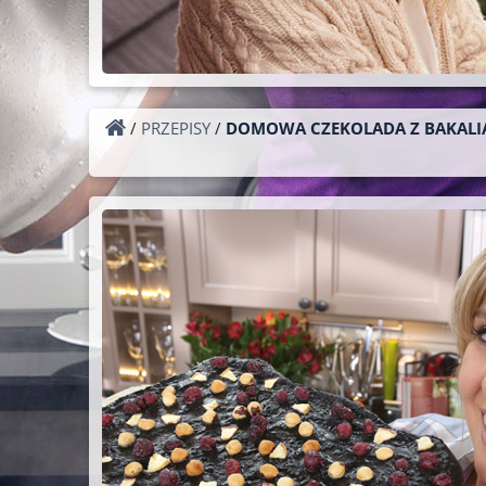
/
PRZEPISY
/
DOMOWA CZEKOLADA Z BAKALI