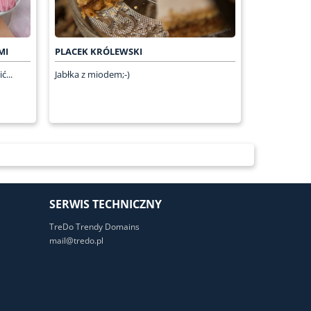
MI
PLACEK KRÓLEWSKI
ć...
Jabłka z miodem;-)
SERWIS TECHNICZNY
TreDo Trendy Domains
mail@tredo.pl