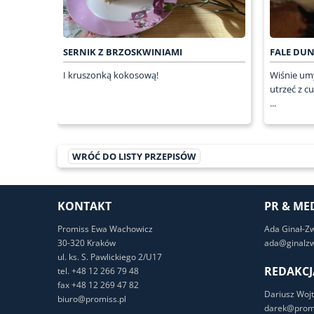
SERNIK Z BRZOSKWINIAMI
FALE DU
I kruszonką kokosową!
Wiśnie um
utrzeć z c
...
WRÓĆ DO LISTY PRZEPISÓW
KONTAKT
PR & ME
Promiss Ewa Wachowicz
Ada Ginał-Z
30-320 Kraków
ada@ginalzw
ul. ks. S. Pawlickiego 2/U17
REDAKCJ
tel. +48 12 266 79 48
fax +48 12 269 47 82
Dariusz Wojt
biuro@promiss.pl
darek@promi