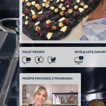
POLEĆ
PRZEPIS
WYŚLIJ LISTĘ
ZAKUP
PRZEPIS POCHODZI Z PROGRAMU: