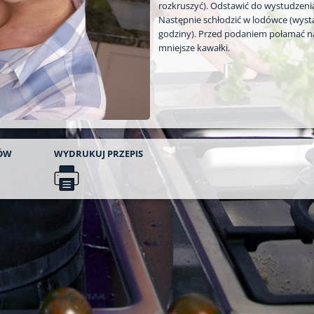
rozkruszyć). Odstawić do wystudzeni
Następnie schłodzić w lodówce (wyst
godziny). Przed podaniem połamać n
mniejsze kawałki.
ÓW
WYDRUKUJ
PRZEPIS