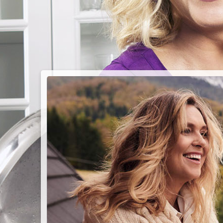
PIEC
CHMU
Przepisy n