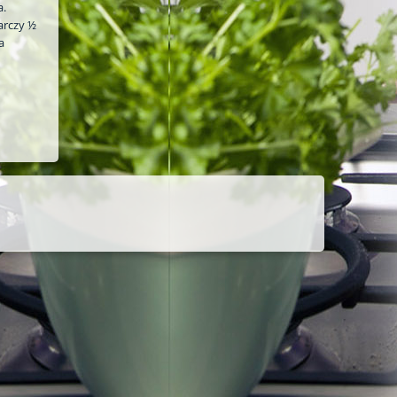
a.
arczy ½
a