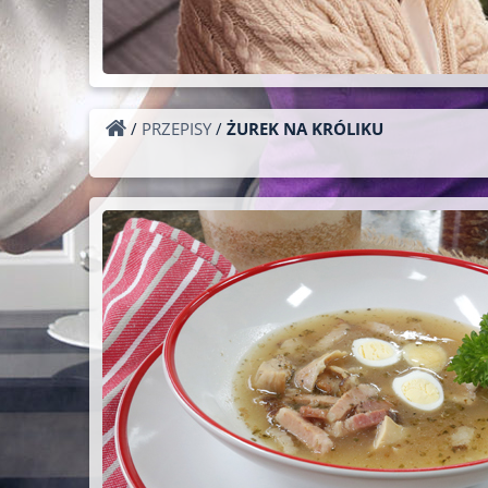
/
PRZEPISY
/
ŻUREK NA KRÓLIKU