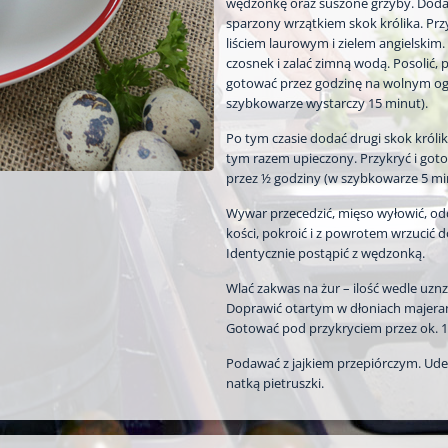
wędzonkę oraz suszone grzyby. Dod
sparzony wrzątkiem skok królika. Prz
liściem laurowym i zielem angielskim
czosnek i zalać zimną wodą. Posolić, p
gotować przez godzinę na wolnym og
szybkowarze wystarczy 15 minut).
Po tym czasie dodać drugi skok królika
tym razem upieczony. Przykryć i got
przez ½ godziny (w szybkowarze 5 mi
Wywar przecedzić, mięso wyłowić, odd
kości, pokroić i z powrotem wrzucić d
Identycznie postąpić z wędzonką.
Wlać zakwas na żur – ilość wedle uznz
Doprawić otartym w dłoniach majera
Gotować pod przykryciem przez ok. 1
Podawać z jajkiem przepiórczym. Ud
natką pietruszki.