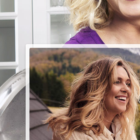
PIEC
CHMU
Przepisy n