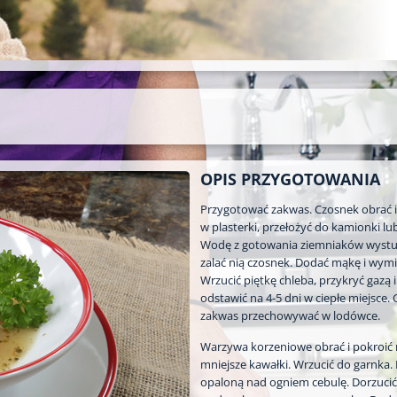
OPIS PRZYGOTOWANIA
Przygotować zakwas. Czosnek obrać i
w plasterki, przełożyć do kamionki lub
Wodę z gotowania ziemniaków wystud
zalać nią czosnek. Dodać mąkę i wymi
Wrzucić piętkę chleba, przykryć gazą i
odstawić na 4-5 dni w ciepłe miejsce.
zakwas przechowywać w lodówce.
Warzywa korzeniowe obrać i pokroić
mniejsze kawałki. Wrzucić do garnka.
opaloną nad ogniem cebulę. Dorzucić