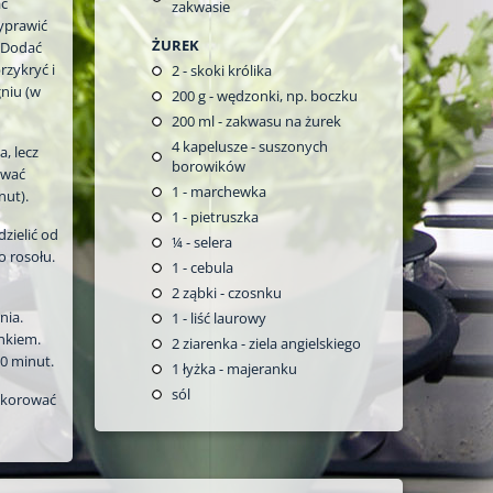
ać
zakwasie
yprawić
ŻUREK
. Dodać
rzykryć i
2
- skoki królika
niu (w
200
g - wędzonki, np. boczku
200
ml - zakwasu na żurek
4
kapelusze - suszonych
, lecz
borowików
ować
1
- marchewka
nut).
1
- pietruszka
zielić od
¼
- selera
o rosołu.
1
- cebula
2
ząbki - czosnku
nia.
1
- liść laurowy
nkiem.
2
ziarenka - ziela angielskiego
0 minut.
1
łyżka - majeranku
sól
ekorować