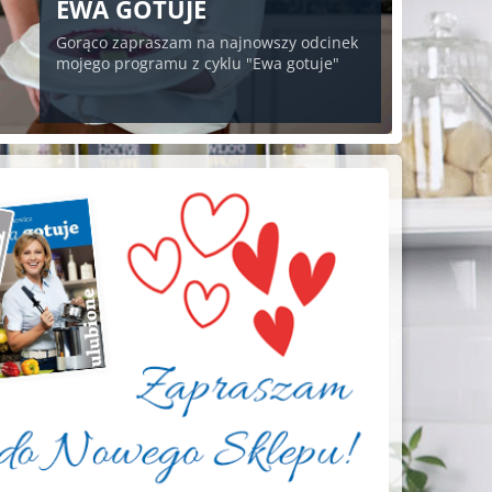
EWA GOTUJE
Gorąco zapraszam na najnowszy odcinek
mojego programu z cyklu "Ewa gotuje"