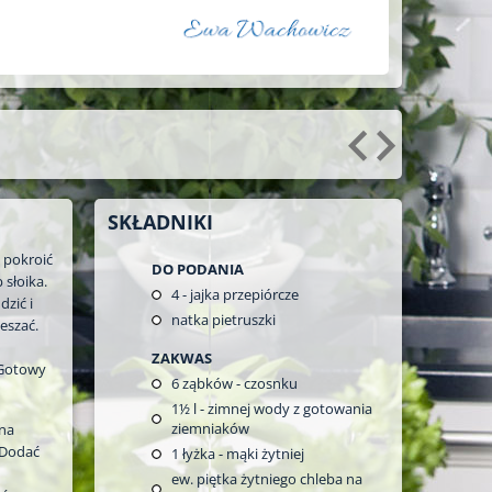
SKŁADNIKI
 pokroić
DO PODANIA
 słoika.
4
- jajka przepiórcze
zić i
natka pietruszki
eszać.
ZAKWAS
 Gotowy
6
ząbków - czosnku
1½
l - zimnej wody z gotowania
ziemniaków
 na
 Dodać
1
łyżka - mąki żytniej
ew. piętka żytniego chleba na