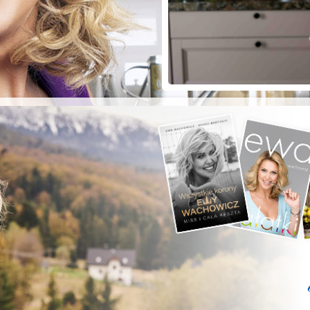
ZYSTE POD
RKĄ!
a grilla;-)