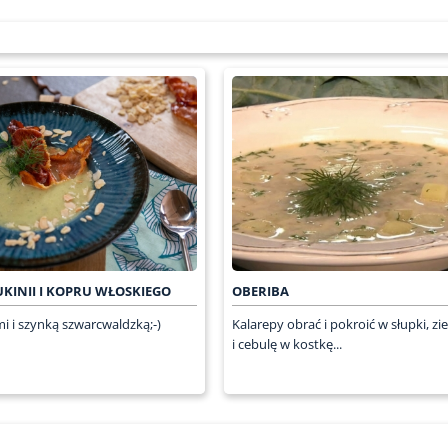
UKINII I KOPRU WŁOSKIEGO
OBERIBA
i i szynką szwarcwaldzką;-)
Kalarepy obrać i pokroić w słupki, zi
i cebulę w kostkę...