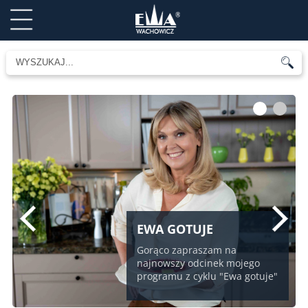
1
2
EWA GOTUJE
Gorąco zapraszam na
najnowszy odcinek mojego
programu z cyklu "Ewa gotuje"