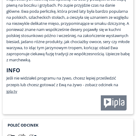
piwną na boczku i grzybach. Po zupie przyjdzie czas na danie
główne. Ewa poda perliczkę, która przed laty była bardzo popularna
na polskich, szlacheckich stołach, a cieszyła się uznaniem ze względu
na niezwykle delikatne mięso, przypominające w smaku dziczyznę. A
ponieważ znane nam współcześnie desery pojawiły się w kuchni
polskiej stosunkowo późno i wcześniej, na zakończenie wystawnych
biesiad, jadano różne produkty, jak chociażby owoce, sery czy młode
warzywa, to idąc tym jarzynowym tropem, kończąc obiad Ewa
zaproponuje ciekawą fuzję tradycji ze współczesnością. Upiecze babę
z marchewką.
INFO
Jeśli nie widziałeś programu na żywo, chcesz lepiej prześledzić
przepis lub chcesz gotować z Ewą na żywo - zobacz odcinek na
ipla.tv
POLEĆ ODCINEK