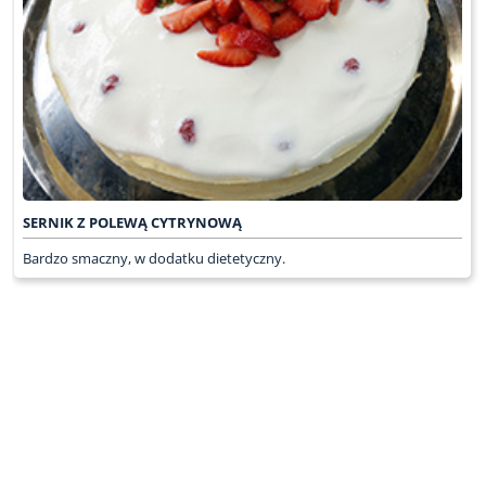
SERNIK Z POLEWĄ CYTRYNOWĄ
Bardzo smaczny, w dodatku dietetyczny.
WRÓĆ DO LISTY ODCINKÓW
KONTAKT
PR & MEDIA MANAGER
Promiss Ewa Wachowicz
Ada Ginał-Zwolińska
30-320 Kraków
ada@ginalzwolinska.com
ul. ks. S. Pawlickiego 2/U17