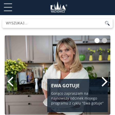
1
2
EWA GOTUJE
Gorąco zapraszam na
najnowszy odcinek mojego
programu z cyklu "Ewa gotuje"