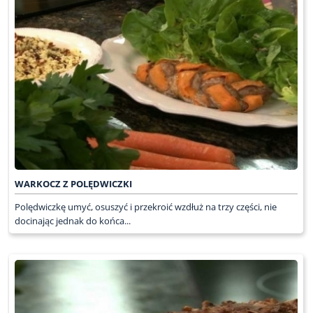
WARKOCZ Z POLĘDWICZKI
Polędwiczkę umyć, osuszyć i przekroić wzdłuż na trzy części, nie
docinając jednak do końca...