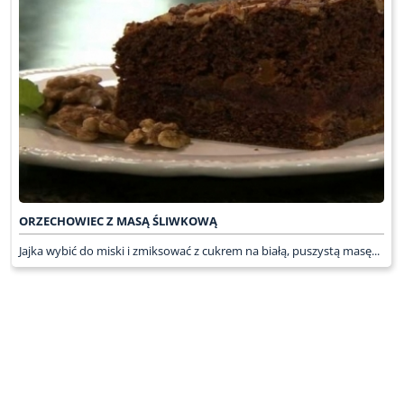
ORZECHOWIEC Z MASĄ ŚLIWKOWĄ
Jajka wybić do miski i zmiksować z cukrem na białą, puszystą masę...
WRÓĆ DO LISTY ODCINKÓW
KONTAKT
PR & MEDIA MANAGER
Promiss Ewa Wachowicz
Ada Ginał-Zwolińska