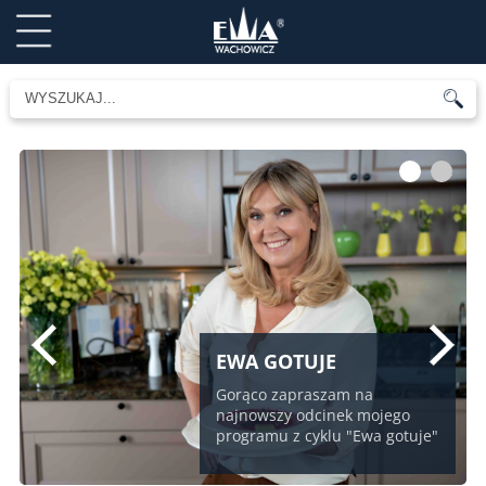
1
2
EWA GOTUJE
Gorąco zapraszam na
najnowszy odcinek mojego
programu z cyklu "Ewa gotuje"