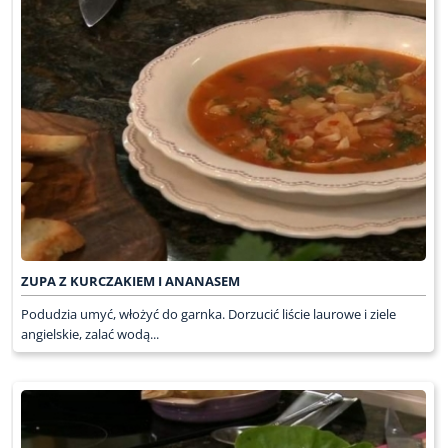
ZUPA Z KURCZAKIEM I ANANASEM
Podudzia umyć, włożyć do garnka. Dorzucić liście laurowe i ziele
angielskie, zalać wodą...