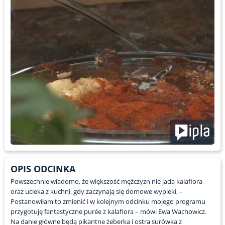
OPIS ODCINKA
Powszechnie wiadomo, że większość mężczyzn nie jada kalafiora
oraz ucieka z kuchni, gdy zaczynają się domowe wypieki. –
Postanowiłam to zmienić i w kolejnym odcinku mojego programu
przygotuję fantastyczne purée z kalafiora – mówi Ewa Wachowicz.
Na danie główne będą pikantne żeberka i ostra surówka z