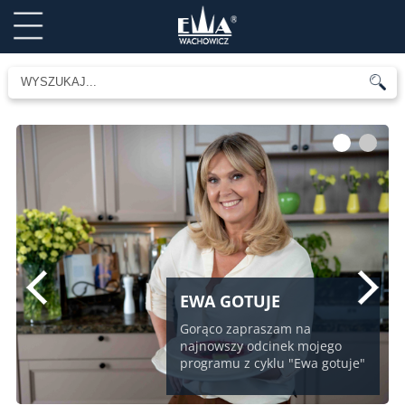
1
2
EWA GOTUJE
Gorąco zapraszam na
najnowszy odcinek mojego
programu z cyklu "Ewa gotuje"