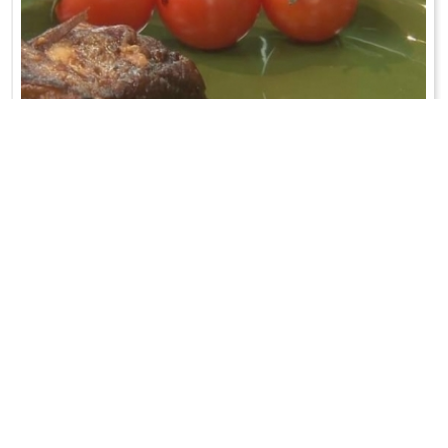
ŻEBERKA NA OSTRO
Żeberka pokroić na mniejsze kawałki. W zamykanym naczyniu
połączyć składniki marynaty ...
WRÓĆ DO LISTY ODCINKÓW
KONTAKT
PR & MEDIA MANAGER
Promiss Ewa Wachowicz
Ada Ginał-Zwolińska