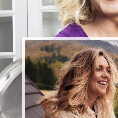
PIEC
CHMU
Przepisy n