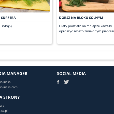
 SURFERA
DORSZ NA BLOKU SOLNYM
. rybą;-)
Filety podzielić na mniejsze kawałki i
oprószyć świeżo zmielonym pieprzem
DIA MANAGER
SOCIAL MEDIA
wolińska
olinska.com
A STRONY
ala
ss.pl