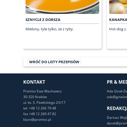
SZNYCLE Z DORSZA
KANAPKA
Mielony, tyle tylko, że z ryby.
Hot-dog z..
WRÓĆ DO LISTY PRZEPISÓW
KONTAKT
PR & ME
Promiss Ewa Wachowicz
Ada Ginał-Z
30-320 Kraków
ada@ginalzw
ul. ks. S. Pawlickiego 2/U17
REDAKCJ
tel. +48 12 266 79 48
fax +48 12 269 47 82
Dariusz Wojt
biuro@promiss.pl
darek@promi