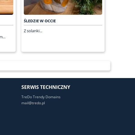
ŚLEDZIE W OCCIE
Z solanki...
...
SERWIS TECHNICZNY
TreDo Trendy Domains
mail@tredo.pl