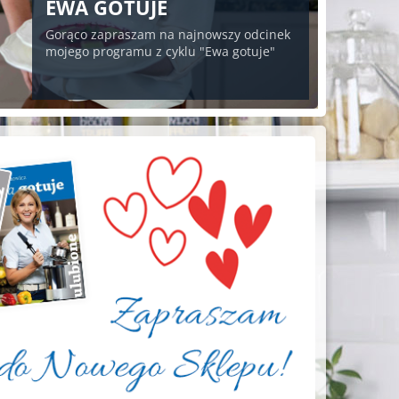
EWA GOTUJE
Gorąco zapraszam na najnowszy odcinek
mojego programu z cyklu "Ewa gotuje"