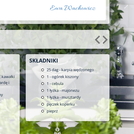
SKŁADNIKI
25
dag - karpia wędzonego
 kawałki
1
- ogórek kiszony
ardę i
1
- cebula
1
łyżka - majonezu
ny
1
łyżka - musztardy
pęczek koperku
pieprz