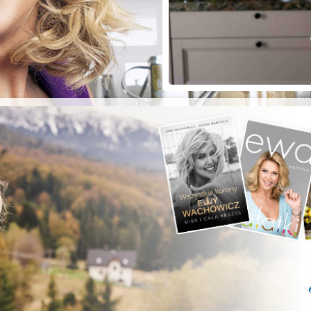
ZYSTE POD
RKĄ!
a grilla;-)