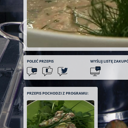
POLEĆ
PRZEPIS
WYŚLIJ LISTĘ
ZAKUP
PRZEPIS POCHODZI Z PROGRAMU: