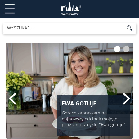
1
2
EWA GOTUJE
Gorąco zapraszam na
najnowszy odcinek mojego
programu z cyklu "Ewa gotuje"