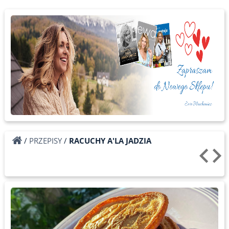
/
PRZEPISY
/
RACUCHY A'LA JADZIA