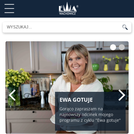
1
2
EWA GOTUJE
Gorąco zapraszam na
najnowszy odcinek mojego
programu z cyklu "Ewa gotuje"