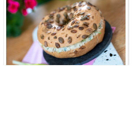
BAJGIEL PO ZAWOJSKU
Tradycyjny krakowski wypiek z pastą z bryndzy i wędzonego
pstrąga...
WRÓĆ DO LISTY PRZEPISÓW