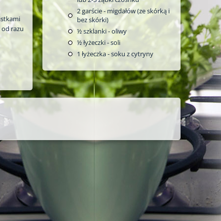
2
garście - migdałów (ze skórką i
istkami
bez skórki)
 od razu
½
szklanki - oliwy
½
łyżeczki - soli
1
łyżeczka - soku z cytryny