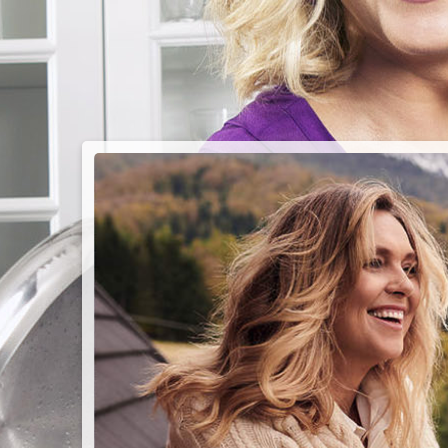
PIEC
CHMU
Przepisy n