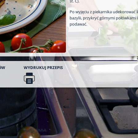
st. C).
Po wyjęciu z piekarnika udekorować l
bazylii, przykryć górnymi połówkami i
podawać.
ÓW
WYDRUKUJ
PRZEPIS