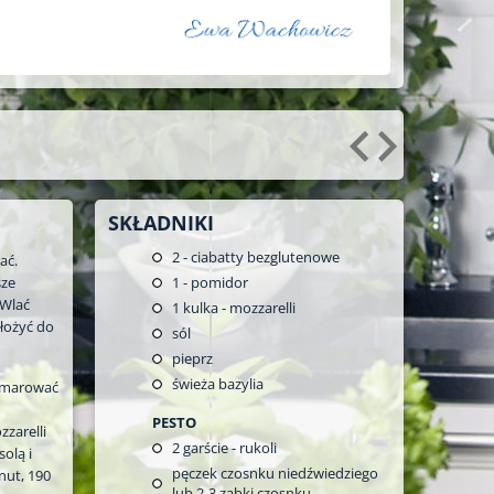
SKŁADNIKI
2
- ciabatty bezglutenowe
ać.
sze
1
- pomidor
 Wlać
1
kulka - mozzarelli
ełożyć do
sól
pieprz
świeża bazylia
osmarować
PESTO
zarelli
2
garście - rukoli
solą i
pęczek czosnku niedźwiedziego
nut, 190
lub 2-3 ząbki czosnku