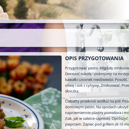
OPIS PRZYGOTOWANIA
Przygotować pesto. Migdały zmiksow
Dorzucić rukolę i pokrojony na mniej
kawałki czosnek niedźwiedzi. Posolić.
oliwę i sok z cytryny. Zmiksować. Prz
słoiczka.
Ciabatty przekroić wzdłuż na pół. P
domowym pesto. Na spodach ułożyć
naprzemiennie plastry pomidora i moz
(tak, jak w sałatce caprese). Oprószyć 
pieprzem. Zapiec pod grillem (8-10 mi