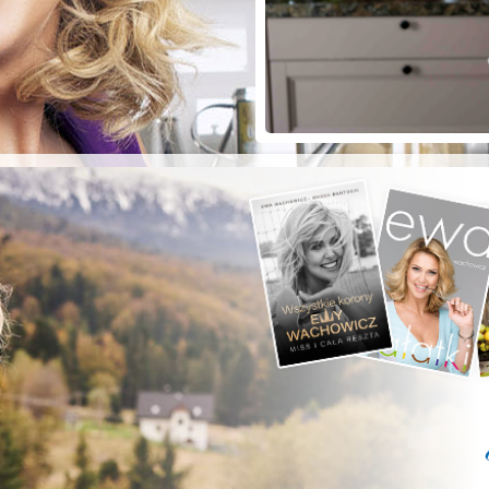
ZYSTE POD
RKĄ!
a grilla;-)