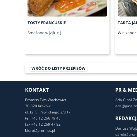
TOSTY FRANCUSKIE
TARTA J
Smażone w jajku;-)
Wielkanocn
WRÓĆ DO LISTY PRZEPISÓW
KONTAKT
PR & ME
Promiss Ewa Wachowicz
Ada Ginał-Z
30-320 Kraków
ada@ginalzw
ul. ks. S. Pawlickiego 2/U17
REDAKCJ
tel. +48 12 266 79 48
fax +48 12 269 47 82
Dariusz Wojt
biuro@promiss.pl
darek@promi