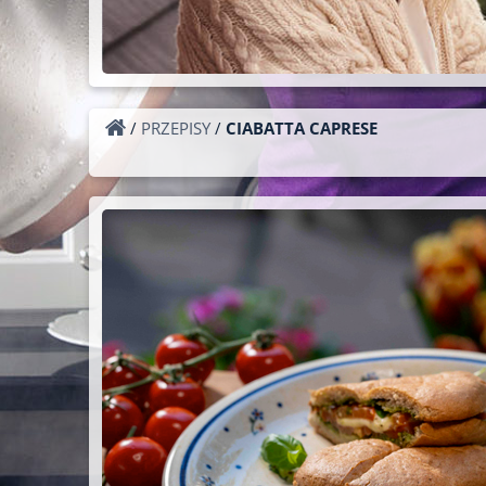
/
PRZEPISY
/
CIABATTA CAPRESE