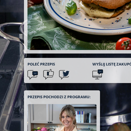
POLEĆ
PRZEPIS
WYŚLIJ LISTĘ
ZAKUP
PRZEPIS POCHODZI Z PROGRAMU: