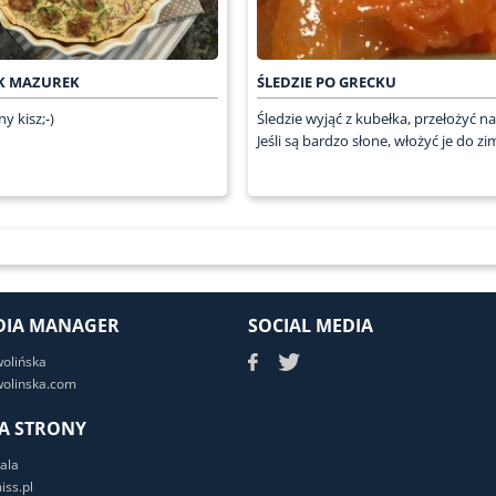
AK MAZUREK
ŚLEDZIE PO GRECKU
y kisz;-)
Śledzie wyjąć z kubełka, przełożyć na 
Jeśli są bardzo słone, włożyć je do zim
DIA MANAGER
SOCIAL MEDIA
wolińska
olinska.com
A STRONY
ala
ss.pl