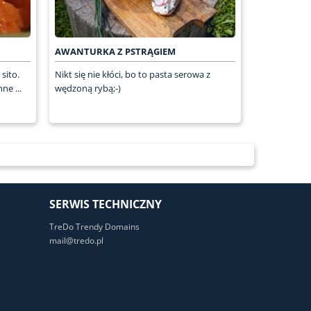
AWANTURKA Z PSTRĄGIEM
sito.
Nikt się nie kłóci, bo to pasta serowa z
ne ...
wędzoną rybą;-)
SERWIS TECHNICZNY
TreDo Trendy Domains
mail@tredo.pl