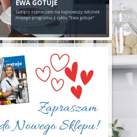
EWA GOTUJE
Gorąco zapraszam na najnowszy odcinek
mojego programu z cyklu "Ewa gotuje"