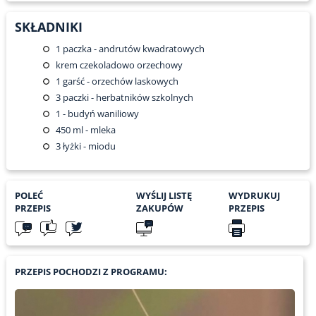
SKŁADNIKI
1
paczka - andrutów kwadratowych
krem czekoladowo orzechowy
1
garść - orzechów laskowych
3
paczki - herbatników szkolnych
1
- budyń waniliowy
450
ml - mleka
3
łyżki - miodu
POLEĆ
WYŚLIJ LISTĘ
WYDRUKUJ
PRZEPIS
ZAKUPÓW
PRZEPIS
PRZEPIS POCHODZI Z PROGRAMU: