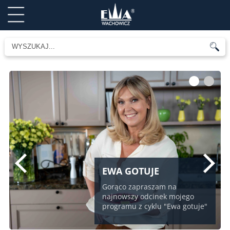
1
2
EWA GOTUJE
Gorąco zapraszam na
najnowszy odcinek mojego
programu z cyklu "Ewa gotuje"