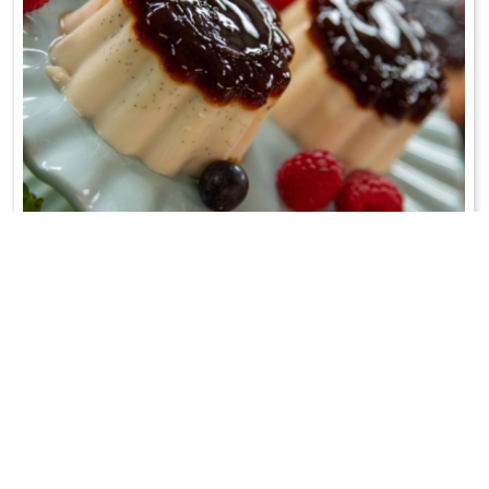
PANNA COTTA Z GALARETKĄ Z ESPRESSO
A do tego sos krówkowy!
WRÓĆ DO LISTY PRZEPISÓW
KONTAKT
PR & MEDIA MANAGER
Promiss Ewa Wachowicz
Ada Ginał-Zwolińska