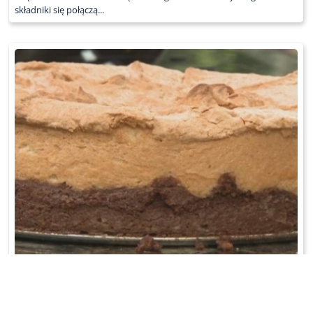
składniki się połączą...
TORCIK ORZECHOWO-MIGDAŁOWY
Żółtka utrzeć z cukrem pudrem na puszysty krem. Kakao
rozprowadzić w mleku, robiąc gę ...