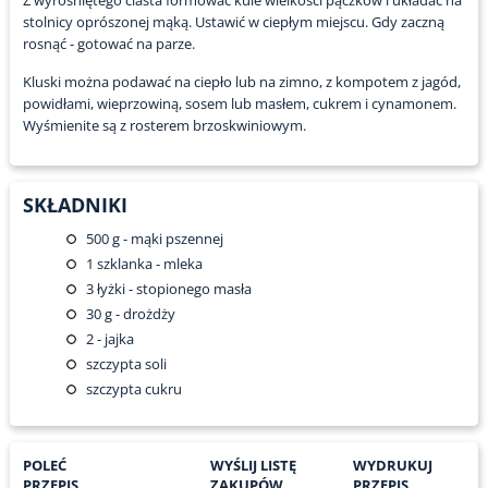
Z wyrośniętego ciasta formować kule wielkości pączków i układać na
stolnicy oprószonej mąką. Ustawić w ciepłym miejscu. Gdy zaczną
rosnąć - gotować na parze.
Kluski można podawać na ciepło lub na zimno, z kompotem z jagód,
powidłami, wieprzowiną, sosem lub masłem, cukrem i cynamonem.
Wyśmienite są z rosterem brzoskwiniowym.
SKŁADNIKI
500
g - mąki pszennej
1
szklanka - mleka
3
łyżki - stopionego masła
30
g - drożdży
2
- jajka
szczypta soli
szczypta cukru
POLEĆ
WYŚLIJ LISTĘ
WYDRUKUJ
PRZEPIS
ZAKUPÓW
PRZEPIS