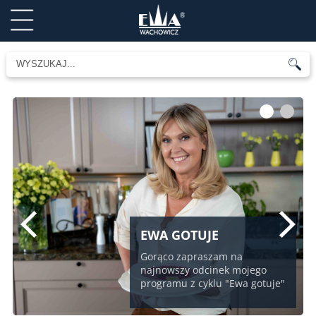
1
2
EWA GOTUJE
Gorąco zapraszam na
najnowszy odcinek mojego
programu z cyklu "Ewa gotuje"