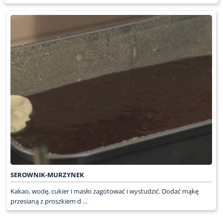
SEROWNIK-MURZYNEK
Kakao, wodę, cukier i masło zagotować i wystudzić. Dodać mąkę
przesianą z proszkiem d ...