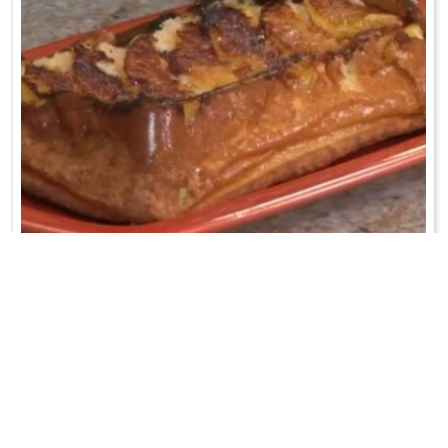
CIASTO JOGURTOWE Z NUTKĄ POMARAŃCZY
Oddzielam białka od żółtek. Do żółtek dodaję przesianą mąkę
kukurydzianą z proszkiem ...
WRÓĆ DO LISTY PRZEPISÓW