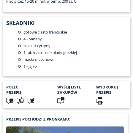
Piec przez 15-20 minut w temp. 200 st. C.
SKŁADNIKI
gotowe ciasto francuskie
4
- banany
sok z ½ cytryny
1
tabliczka - czekolady gorzkiej
masło orzechowe
1
- jajko
POLEĆ
WYŚLIJ LISTĘ
WYDRUKUJ
PRZEPIS
ZAKUPÓW
PRZEPIS
PRZEPIS POCHODZI Z PROGRAMU: