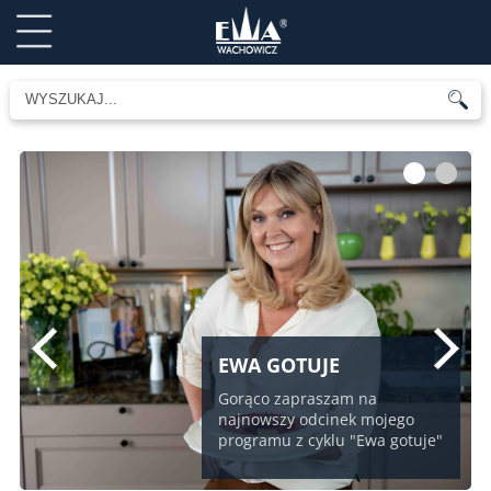
1
2
EWA GOTUJE
Gorąco zapraszam na
najnowszy odcinek mojego
programu z cyklu "Ewa gotuje"