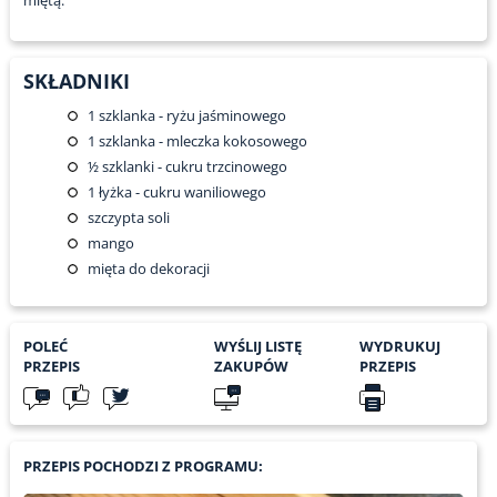
miętą.
SKŁADNIKI
1
szklanka - ryżu jaśminowego
1
szklanka - mleczka kokosowego
½
szklanki - cukru trzcinowego
1
łyżka - cukru waniliowego
szczypta soli
mango
mięta do dekoracji
POLEĆ
WYŚLIJ LISTĘ
WYDRUKUJ
PRZEPIS
ZAKUPÓW
PRZEPIS
PRZEPIS POCHODZI Z PROGRAMU: