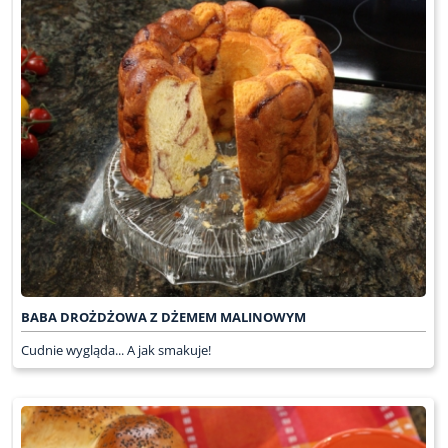
BABA DROŻDŻOWA Z DŻEMEM MALINOWYM
Cudnie wygląda... A jak smakuje!