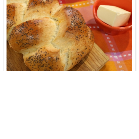
CHAŁKA Z SZAFIROM
Plecione ciasto drożdżowe z szafranem;-)
WRÓĆ DO LISTY PRZEPISÓW