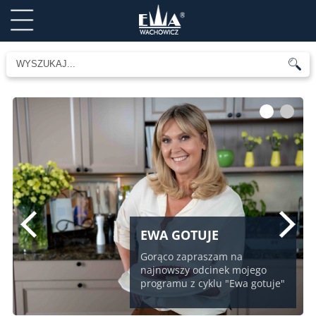
1
2
EWA GOTUJE
Gorąco zapraszam na
najnowszy odcinek mojego
programu z cyklu "Ewa gotuje"