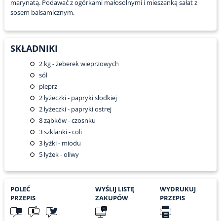
marynatą. Podawać z ogórkami małosolnymi i mieszanką sałat z
sosem balsamicznym.
SKŁADNIKI
2
kg - żeberek wieprzowych
sól
pieprz
2
łyżeczki - papryki słodkiej
2
łyżeczki - papryki ostrej
8
ząbków - czosnku
3
szklanki - coli
3
łyżki - miodu
5
łyżek - oliwy
POLEĆ
WYŚLIJ LISTĘ
WYDRUKUJ
PRZEPIS
ZAKUPÓW
PRZEPIS