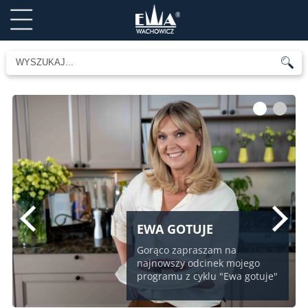
1
2
EWA GOTUJE
Gorąco zapraszam na
najnowszy odcinek mojego
programu z cyklu "Ewa gotuje"