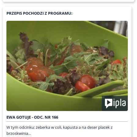
PRZEPIS POCHODZI Z PROGRAMU:
EWA GOTUJE - ODC. NR 166
W tym odcinku: żeberka w coli, kapusta a na deser placek z
brzoskwinia...