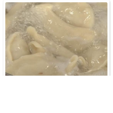
PIEROGI Z KASZĄ GRYCZANĄ
Na patelni podsmażyć na maśle drobno pokrojoną cebulę. W misce
rozdrobnić pałką biały ...