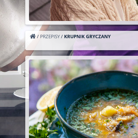
/
PRZEPISY
/
KRUPNIK GRYCZANY