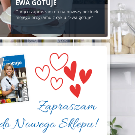
EWA GOTUJE
Gorąco zapraszam na najnowszy odcinek
mojego programu z cyklu "Ewa gotuje"