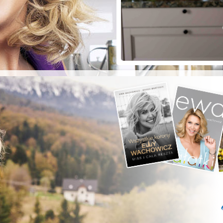
ZYSTE POD
RKĄ!
a grilla;-)