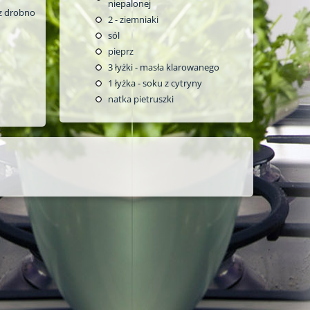
niepalonej
 z drobno
2
- ziemniaki
sól
pieprz
3
łyżki - masła klarowanego
1
łyżka - soku z cytryny
natka pietruszki