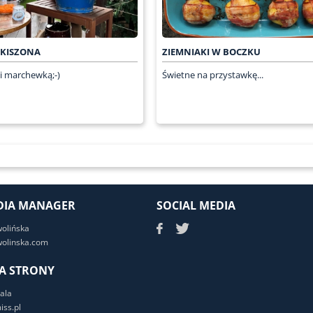
 KISZONA
ZIEMNIAKI W BOCZKU
 i marchewką;-)
Świetne na przystawkę...
DIA MANAGER
SOCIAL MEDIA
wolińska
olinska.com
A STRONY
ala
ss.pl