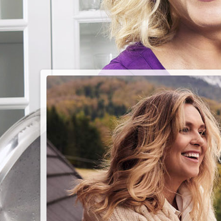
PIEC
CHMU
Przepisy n