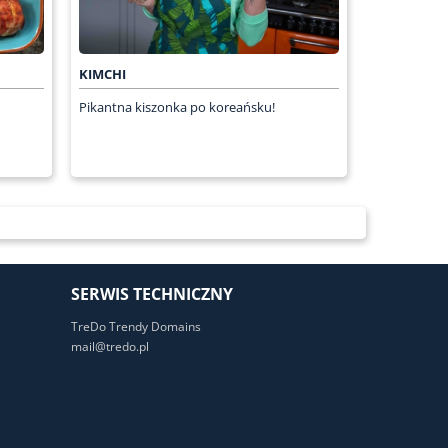
KIMCHI
Pikantna kiszonka po koreańsku!
SERWIS TECHNICZNY
TreDo Trendy Domains
mail@tredo.pl