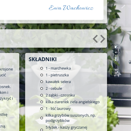
SKŁADNIKI
1
- marchewka
krojone
ucić
1
- pietruszka
kawałek selera
osnek.
2
- cebule
kim i
2
ząbki - czosnku
zykryć i
kilka ziarenek ziela angielskiego
1
- liść laurowy
stkę
kilka grzybów suszonych, np.
podgrzybków
kną.
5
łyżek - kaszy gryczanej