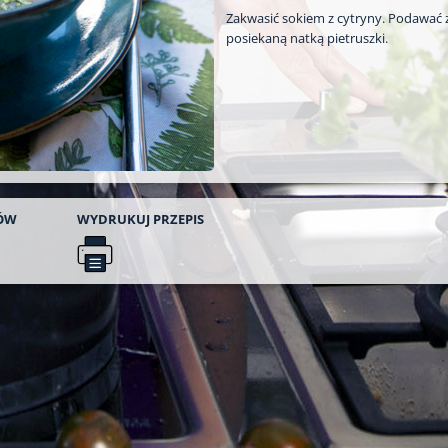
Zakwasić sokiem z cytryny. Podawać
posiekaną natką pietruszki.
ÓW
WYDRUKUJ
PRZEPIS