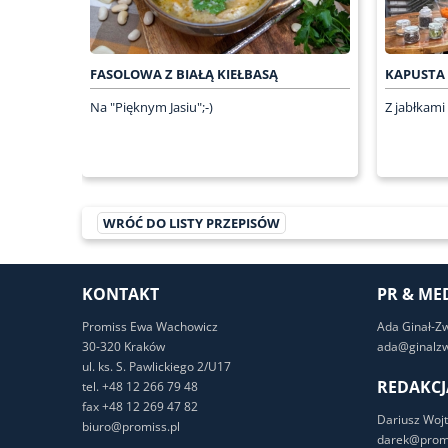
FASOLOWA Z BIAŁĄ KIEŁBASĄ
KAPUSTA
Na "Pięknym Jasiu";-)
Z jabłkami
WRÓĆ DO LISTY PRZEPISÓW
KONTAKT
PR & ME
Promiss Ewa Wachowicz
Ada Ginał-Z
30-320 Kraków
ada@ginalzw
ul. ks. S. Pawlickiego 2/U17
REDAKCJ
tel. +48 12 266 79 48
fax +48 12 269 47 82
Dariusz Wojt
biuro@promiss.pl
darek@promi