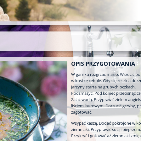
OPIS PRZYGOTOWANIA
W garnku rozgrzać masło. Wrzucić po
w kostkę cebule. Gdy się zeszklą dorz
jarzyny starte na grubych oczkach.
Podsmażyć. Pod koniec przecisnąć cz
Zalać wodą. Przyprawić zielem angiels
liściem laurowym. Dorzucić grzyby, pr
zagotować.
Wsypać kaszę. Dodać pokrojone w ko
ziemniaki. Przyprawić solą i pieprzem.
Przykryć i gotować aż ziemniaki zmię