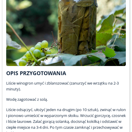
OPIS PRZYGOTOWANIA
Liście winogron umyć i zblanszować (zanurzyć we wrzątku na 2-3
minuty).
Wodę zagotować z solą.
Liście odsączyć, ułożyć jeden na drugim (po 10 sztuk), zwinąć w rulon
i pionowo umieścić w wyparzonym słoiku. Wrzucić gorczycę, czosnek
i liście laurowe. Zalać gorącą solanką, docisnąć kokilką i odstawić w
ciepłe miejsce na 3-4 dni. Po tym czasie zamknąć i przechowywać w