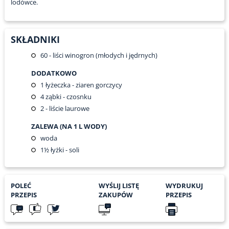
lodówce.
SKŁADNIKI
60
- liści winogron (młodych i jędrnych)
DODATKOWO
1
łyżeczka - ziaren gorczycy
4
ząbki - czosnku
2
- liście laurowe
ZALEWA (NA 1 L WODY)
woda
1½
łyżki - soli
POLEĆ
WYŚLIJ LISTĘ
WYDRUKUJ
PRZEPIS
ZAKUPÓW
PRZEPIS