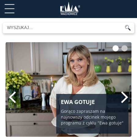
1
2
EWA GOTUJE
Gorąco zapraszam na
najnowszy odcinek mojego
programu z cyklu "Ewa gotuje"