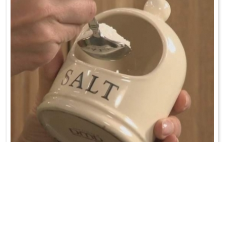
MIESZANKA PRZYPRAW
Wszystkie składniki zmiksować, przełożyć do słoika, schować do
lodówki. ...
WRÓĆ DO LISTY PRZEPISÓW