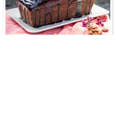
CIASTO MIGDAŁOWE Z KAKAO
A do tego polewa czekoladopodobna z PRL-u;-)
WRÓĆ DO LISTY PRZEPISÓW
KONTAKT
PR & MEDIA MANAGER
Promiss Ewa Wachowicz
Ada Ginał-Zwolińska
30-320 Kraków
ada@ginalzwolinska.com
ul. ks. S. Pawlickiego 2/U17
REDAKCJA STRONY
tel. +48 12 266 79 48