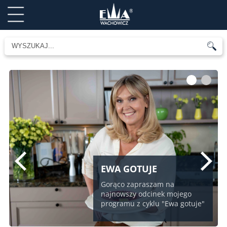
1
2
EWA GOTUJE
Gorąco zapraszam na
najnowszy odcinek mojego
programu z cyklu "Ewa gotuje"