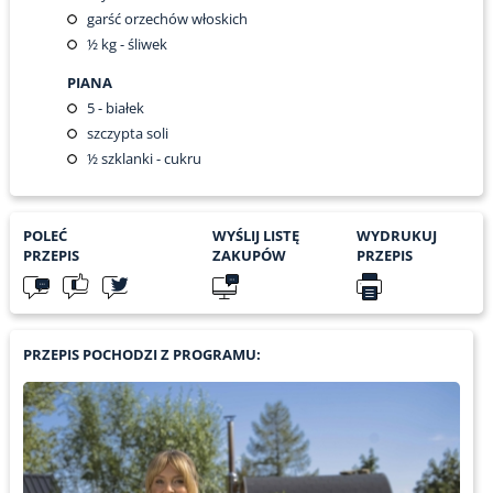
garść orzechów włoskich
½
kg - śliwek
PIANA
5
- białek
szczypta soli
½
szklanki - cukru
POLEĆ
WYŚLIJ LISTĘ
WYDRUKUJ
PRZEPIS
ZAKUPÓW
PRZEPIS
PRZEPIS POCHODZI Z PROGRAMU: