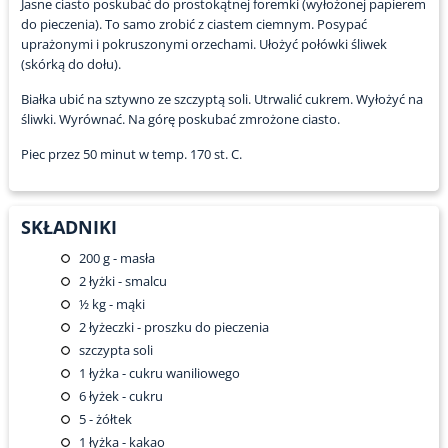
Jasne ciasto poskubać do prostokątnej foremki (wyłożonej papierem
do pieczenia). To samo zrobić z ciastem ciemnym. Posypać
uprażonymi i pokruszonymi orzechami. Ułożyć połówki śliwek
(skórką do dołu).
Białka ubić na sztywno ze szczyptą soli. Utrwalić cukrem. Wyłożyć na
śliwki. Wyrównać. Na górę poskubać zmrożone ciasto.
Piec przez 50 minut w temp. 170 st. C.
SKŁADNIKI
200
g - masła
2
łyżki - smalcu
½
kg - mąki
2
łyżeczki - proszku do pieczenia
szczypta soli
1
łyżka - cukru waniliowego
6
łyżek - cukru
5
- żółtek
1
łyżka - kakao