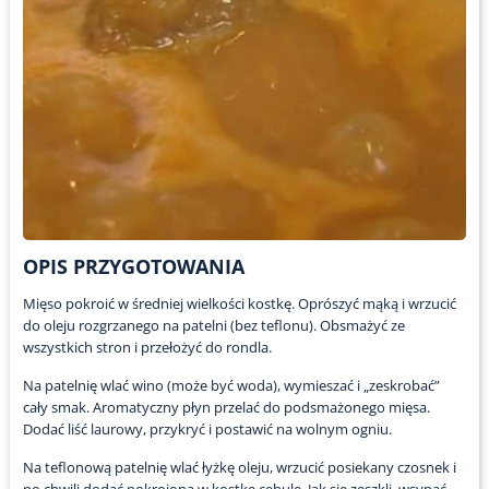
OPIS PRZYGOTOWANIA
Mięso pokroić w średniej wielkości kostkę. Oprószyć mąką i wrzucić
do oleju rozgrzanego na patelni (bez teflonu). Obsmażyć ze
wszystkich stron i przełożyć do rondla.
Na patelnię wlać wino (może być woda), wymieszać i „zeskrobać”
cały smak. Aromatyczny płyn przelać do podsmażonego mięsa.
Dodać liść laurowy, przykryć i postawić na wolnym ogniu.
Na teflonową patelnię wlać łyżkę oleju, wrzucić posiekany czosnek i