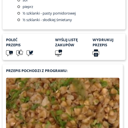
sól
pieprz
½
szklanki - pasty pomidorowej
½
szklanki - słodkiej śmietany
POLEĆ
WYŚLIJ LISTĘ
WYDRUKUJ
PRZEPIS
ZAKUPÓW
PRZEPIS
PRZEPIS POCHODZI Z PROGRAMU: