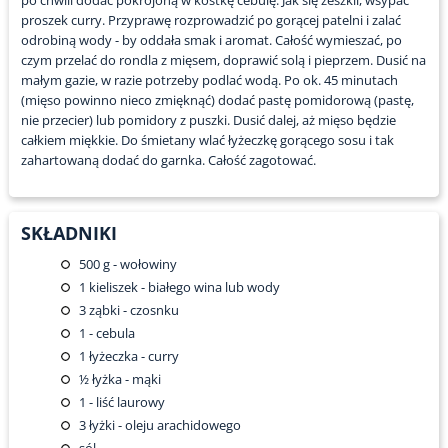
po chwili dodać pokrojoną w kostkę cebulę. Jak się zeszkli, wsypać
proszek curry. Przyprawę rozprowadzić po gorącej patelni i zalać
odrobiną wody - by oddała smak i aromat. Całość wymieszać, po
czym przelać do rondla z mięsem, doprawić solą i pieprzem. Dusić na
małym gazie, w razie potrzeby podlać wodą. Po ok. 45 minutach
(mięso powinno nieco zmięknąć) dodać pastę pomidorową (pastę,
nie przecier) lub pomidory z puszki. Dusić dalej, aż mięso będzie
całkiem miękkie. Do śmietany wlać łyżeczkę gorącego sosu i tak
zahartowaną dodać do garnka. Całość zagotować.
SKŁADNIKI
500
g - wołowiny
1
kieliszek - białego wina lub wody
3
ząbki - czosnku
1
- cebula
1
łyżeczka - curry
½
łyżka - mąki
1
- liść laurowy
3
łyżki - oleju arachidowego