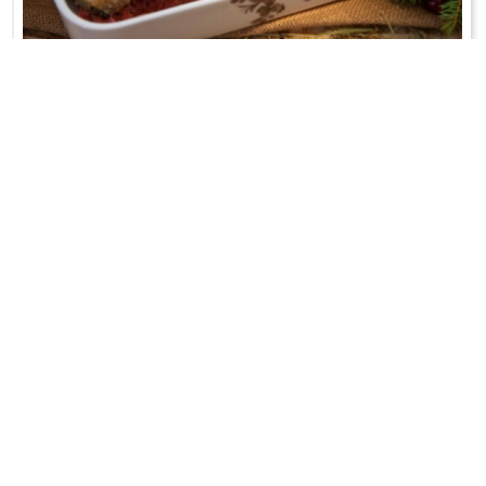
KARP NA KAPUŚCIE Z ŻURAWINĄ
Smażony i zapiekany;-)
WRÓĆ DO LISTY PRZEPISÓW
KONTAKT
PR & MEDIA MANAGER
Promiss Ewa Wachowicz
Ada Ginał-Zwolińska
30-320 Kraków
ada@ginalzwolinska.com
ul. ks. S. Pawlickiego 2/U17
REDAKCJA STRONY
tel. +48 12 266 79 48
Dariusz Wojtala
fax +48 12 269 47 82
darek@promiss.pl
biuro@promiss.pl
SERWIS TECHNICZNY
SOCIAL MEDIA
TreDo Trendy Domains
mail@tredo.pl