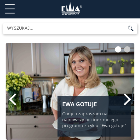
1
2
EWA GOTUJE
Gorąco zapraszam na
najnowszy odcinek mojego
programu z cyklu "Ewa gotuje"