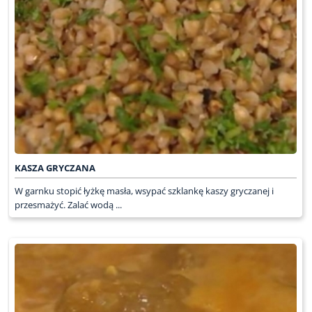
KASZA GRYCZANA
W garnku stopić łyżkę masła, wsypać szklankę kaszy gryczanej i
przesmażyć. Zalać wodą ...