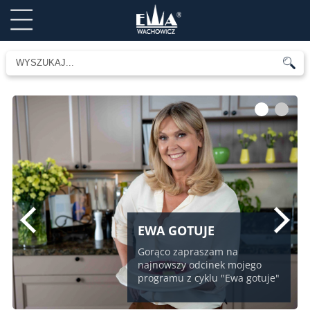
1
2
EWA GOTUJE
Gorąco zapraszam na
najnowszy odcinek mojego
programu z cyklu "Ewa gotuje"