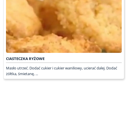
CIASTECZKA RYŻOWE
Masło utrzeć. Dodać cukier i cukier waniliowy, ucierać dalej. Dodać
żółtka, śmietanę, ...
WRÓĆ DO LISTY ODCINKÓW
KONTAKT
PR & MEDIA MANAGER
Promiss Ewa Wachowicz
Ada Ginał-Zwolińska
30-320 Kraków
ada@ginalzwolinska.com