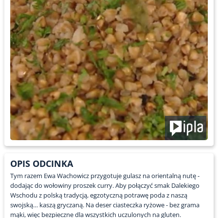
OPIS ODCINKA
Tym razem Ewa Wachowicz przygotuje gulasz na orientalną nutę -
dodając do wołowiny proszek curry. Aby połączyć smak Dalekiego
Wschodu z polską tradycją, egzotyczną potrawę poda z naszą
swojską… kaszą gryczaną. Na deser ciasteczka ryżowe - bez grama
mąki, więc bezpieczne dla wszystkich uczulonych na gluten.